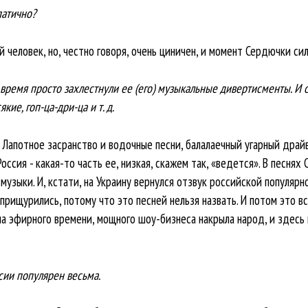
патично?
й человек, но, честно говоря, очень циничен, и момент Сердючки си
 время просто захлестнули ее (его) музыкальные дивертисменты. И с
кие, гоп-ца-дри-ца и т. д.
. Лапотное засранство и водочные песни, балалаечный угарный драйв 
оссия - какая-то часть ее, низкая, скажем так, «ведется». В песнях
музыки. И, кстати, на Украину вернулся отзвук российской популярно
прищурились, потому что это песней нельзя назвать. И потом это вс
ина эфирного времени, мощного шоу-бизнеса накрыла народ, и здесь
ссии популярен весьма.