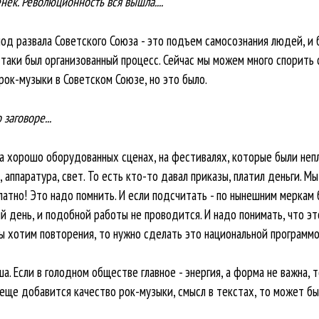
ек. Революционность вся вышла....
риод развала Советского Союза - это подъем самосознания людей, и
е-таки был организованный процесс. Сейчас мы можем много спорить 
рок-музыки в Советском Союзе, но это было.
 заговоре...
на хорошо оборудованных сценах, на фестивалях, которые были непл
аппаратура, свет. То есть кто-то давал приказы, платил деньги. Мы
латно! Это надо помнить. И если подсчитать - по нынешним мерка
й день, и подобной работы не проводится. И надо понимать, что э
ы хотим повторения, то нужно сделать это национальной программо
ша. Если в голодном обществе главное - энергия, а форма не важна,
еще добавится качество рок-музыки, смысл в текстах, то может б