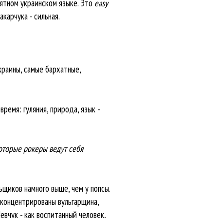
нятном украинском языке. Это
easy
карчука - сильная.
Украины, самые бархатные,
ремя: гуляния, природа, язык -
екоторые рокеры ведут себя
ьщиков намного выше, чем у попсы.
сконцентрированы вульгарщина,
евчук - как воспитанный человек,