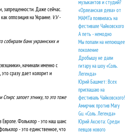
музыкантов и студий?
ти, запрещенности. Даже сейчас.
«Орлеанская дева» от
, как оппозиция на Украине.
V.V
-
МАМТа появилась на
фестивале Чайковского
А петь - немодно
го собирали банк украинских и
Мы попали на непоющее
поколение
Дробышу не дали
вэвэшники», начинали именно с
гитару на шоу «Соль.
 это сразу дает колорит и
Легенда»
Юрий Башмет: Всех
приглашаю на
 Спирс запоет этнику, то это тоже
фестиваль Чайковского!
Амирчик против Mary
Gu. «Соль. Легенда»
 в Европе. Фольклор - это наш шанс
Юрий Аксюта: Среди
 фольклор - это единственное, что
певцов нового