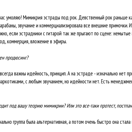
 вас умоляю! Мимикрия эстрады под рок. Девственный рок раньше ка
барабаны, звучание и коммерциализировала все внешние примочки. 
но, если эстрадники с гитарой так же прыгают по сцене: немытые 
од, коммерция, вложение в эфиры.
жен продюсинг?
 всегда важны идейность, принцип. А на эстраде - изначально нет п
аркотиками, с любым звучанием, но идейности нет. Есть менеджмен
одит под вашу теорию мимикрии? Или это все-таки протест, постпан
начально группа была альтернативная, а потом очень быстро она стал