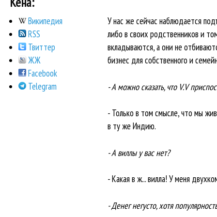
Кена:
У нас же сейчас наблюдается подъ
Википедия
либо в своих родственников и том
RSS
вкладываются, а они не отбиваютс
Твиттер
бизнес для собственного и семей
ЖЖ
Facebook
Telegram
- А можно сказать, что V.V присп
- Только в том смысле, что мы жи
в ту же Индию.
- А виллы у вас нет?
- Какая в ж... вилла! У меня двух
- Денег негусто, хотя популярност