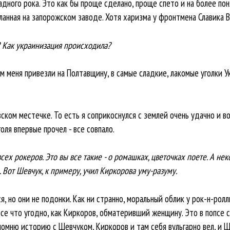
адного рока. Это как бы проще сделано, проще спето и на более по
ланная на запорожском заводе. Хотя харизма у фронтмена Славика Ва
? Как украинизация происходила?
ком меня привезли на Полтавщину, в самые сладкие, лакомые уголки 
ском местечке. То есть я соприкоснулся с землей очень удачно и вов
голя впервые прочел - все совпало.
всех рокеров. Это вы все такие - о ромашках, цветочках поете. А н
ь. Вот Шевчук, к примеру, учил Киркорова уму-разуму.
я, но они не подонки. Как ни странно, моральный облик у рок-н-ролл
се что угодно, как Киркоров, обматеривший женщину. Это в попсе 
помню историю с Шевчуком, Киркоров и там себя вульгарно вел, и Ш