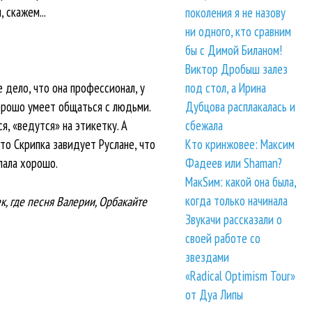
 скажем...
поколения я не назову
ни одного, кто сравним
бы с Димой Биланом!
Виктор Дробыш залез
 дело, что она профессионал, у
под стол, а Ирина
орошо умеет общаться с людьми.
Дубцова расплакалась и
я, «ведутся» на этикетку. А
сбежала
что Скрипка завидует Руслане, что
Кто кринжовее: Максим
елала хорошо.
Фадеев или Shaman?
МакSим: какой она была,
когда только начинала
к, где песня Валерии, Орбакайте
Звукачи рассказали о
своей работе со
звездами
«Radical Optimism Tour»
от Дуа Липы