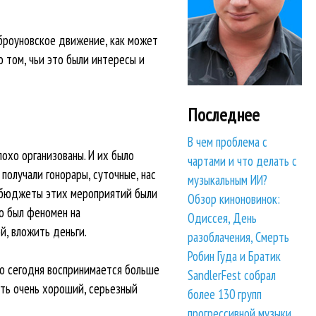
 броуновское движение, как может
о том, чьи это были интересы и
Последнее
В чем проблема с
охо организованы. И их было
чартами и что делать с
 получали гонорары, суточные, нас
музыкальным ИИ?
м бюджеты этих мероприятий были
Обзор киноновинок:
то был феномен на
Одиссея, День
й, вложить деньги.
разоблачения, Смерть
Робин Гуда и Братик
 то сегодня воспринимается больше
SandlerFest собрал
ыть очень хороший, серьезный
более 130 групп
прогрессивной музыки