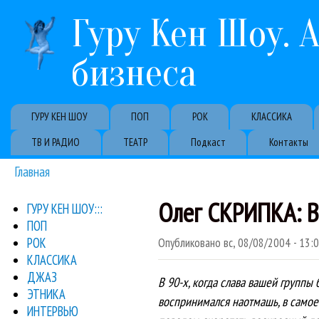
Гуру Кен Шоу. 
бизнеса
Primary links
ГУРУ КЕН ШОУ
ПОП
РОК
КЛАССИКА
ТВ И РАДИО
ТЕАТР
Подкаст
Контакты
Главная
Вы здесь
Олег СКРИПКА: 
ГУРУ КЕН ШОУ:::
ПОП
РОК
Опубликовано
вс, 08/08/2004 - 13:
КЛАССИКА
ДЖАЗ
В 90-х, когда слава вашей группы
ЭТНИКА
воспринимался наотмашь, в самое 
ИНТЕРВЬЮ