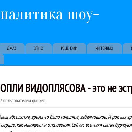
Перейти к основному содержанию
Аналитика шоу-
ДЖАЗ
ЭТНО
РЕЦЕНЗИИ
ИНТЕРВЬЮ
ВОПЛИ ВИДОПЛЯСОВА - это не эст
07
пользователем
guruken
 была абсолютна, время-то было голодное, взбалмошное. И рок как 
сердце, как манифест и откровения. Сейчас все-таки сытая буржуазн