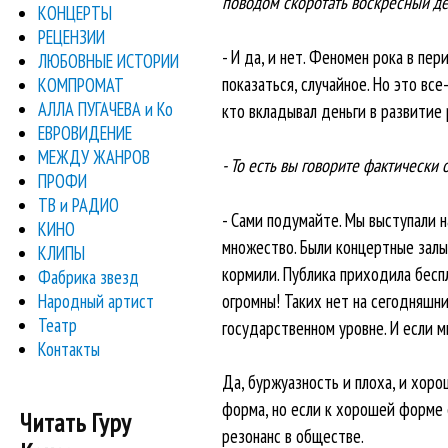
поводом скоротать воскресный ден
КОНЦЕРТЫ
РЕЦЕНЗИИ
- И да, и нет. Феномен рока в пе
ЛЮБОВНЫЕ ИСТОРИИ
показаться, случайное. Но это вс
КОМПРОМАТ
АЛЛА ПУГАЧЕВА и Ко
кто вкладывал деньги в развитие 
ЕВРОВИДЕНИЕ
МЕЖДУ ЖАНРОВ
- То есть вы говорите фактически о
ПРОФИ
ТВ и РАДИО
- Сами подумайте. Мы выступали 
КИНО
множество. Были концертные залы, 
КЛИПЫ
кормили. Публика приходила бесп
Фабрика звезд
Народный артист
огромны! Таких нет на сегодняшни
Театр
государственном уровне. И если м
Контакты
Да, буржуазность и плоха, и хоро
форма, но если к хорошей форме 
Читать Гуру
резонанс в обществе.