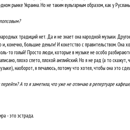
ом рынке Украина. Но не таким вульгарным образом, как у Русланы,
 попсовым?
 народных традиций нет. Да и не знает она народной музыки. Другое
, конечно, большие деньги! И кокетство с правительством. Она х
роль-то голый! Просто люди, которые в музыке не особо разбираютс
писано, плохо спето, плохой английский. Но я не рад (а то скажут, 
музыке), наоборот, я печалюсь, потому что хотел, чтобы она это сд
 перейти? А то я заметила, что уже не отличаю в репертуаре кафеше
ира - это эстрада.