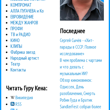
КОМПРОМАТ
АЛЛА ПУГАЧЕВА и Ко
ЕВРОВИДЕНИЕ
МЕЖДУ ЖАНРОВ
ПРОФИ
Последнее
ТВ и РАДИО
Сергей Сычёв - «Хит-
КИНО
КЛИПЫ
парады в СССР. Полное
Фабрика звезд
исследование»
Народный артист
В чем проблема с чартами
Театр
и что делать с
Контакты
музыкальным ИИ?
Обзор киноновинок:
Одиссея, День
Читать Гуру Кена:
разоблачения, Смерть
Википедия
Робин Гуда и Братик
RSS
SandlerFest собрал более