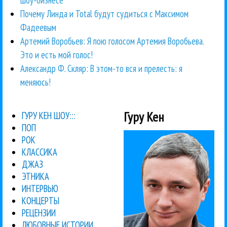
шоу-бизнесе
Почему Линда и Total будут судиться с Максимом
Фадеевым
Артемий Воробьев: Я пою голосом Артемия Воробьева.
Это и есть мой голос!
Александр Ф. Скляр: В этом-то вся и прелесть: я
меняюсь!
Гуру Кен
ГУРУ КЕН ШОУ:::
ПОП
РОК
КЛАССИКА
ДЖАЗ
ЭТНИКА
ИНТЕРВЬЮ
КОНЦЕРТЫ
РЕЦЕНЗИИ
ЛЮБОВНЫЕ ИСТОРИИ