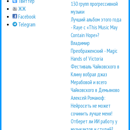
Твиттер
130 групп прогрессивной
ЖЖ
музыки
Facebook
Лучший альбом этого года
Telegram
- Raye с «This Music May
Contain Hope»?
Владимир
Преображенский - Magic
Hands of Victoria
Фестиваль Чайковского в
Клину вобрал джаз
Мерабовой и всего
Чайковского в Демьяново
Алексей Романоф:
Нейросеть не может
сочинить лучше меня!
Отберет ли ИИ работу у
музыкантов и студий?