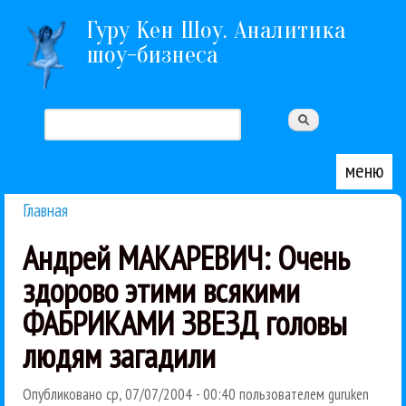
Перейти к основному содержанию
Гуру Кен Шоу. Аналитика
шоу-бизнеса
Поиск
Форма поиска
меню
Главная
Вы здесь
Андрей МАКАРЕВИЧ: Очень
здорово этими всякими
ФАБРИКАМИ ЗВЕЗД головы
людям загадили
Опубликовано
ср, 07/07/2004 - 00:40
пользователем
guruken