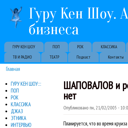
Гуру Кен Шоу. 
бизнеса
Primary links
ГУРУ КЕН ШОУ
ПОП
РОК
КЛАССИКА
ТВ И РАДИО
ТЕАТР
Подкаст
Контакты
Главная
Вы здесь
ШАПОВАЛОВ и реал
ГУРУ КЕН ШОУ:::
ПОП
нет
РОК
КЛАССИКА
Опубликовано
пн, 21/02/2005 - 10:
ДЖАЗ
ЭТНИКА
Планируется, что во время круиза
ИНТЕРВЬЮ