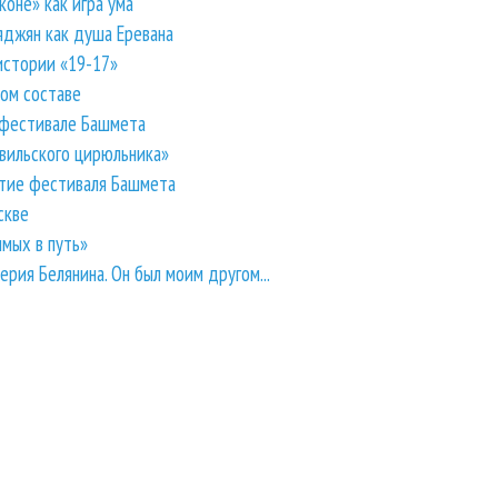
коне» как игра ума
яджян как душа Еревана
истории «19-17»
ом составе
 фестивале Башмета
вильского цирюльника»
тие фестиваля Башмета
скве
имых в путь»
рия Белянина. Он был моим другом...