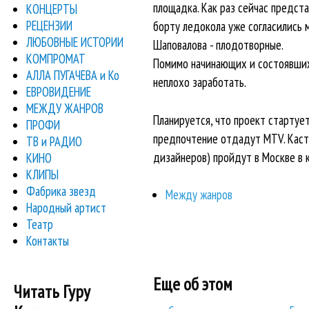
площадка. Как раз сейчас предст
КОНЦЕРТЫ
РЕЦЕНЗИИ
борту ледокола уже согласились 
ЛЮБОВНЫЕ ИСТОРИИ
Шаповалова - плодотворные.
КОМПРОМАТ
Помимо начинающих и состоявшихс
АЛЛА ПУГАЧЕВА и Ко
неплохо заработать.
ЕВРОВИДЕНИЕ
МЕЖДУ ЖАНРОВ
Планируется, что проект стартует
ПРОФИ
предпочтение отдадут MTV. Касти
ТВ и РАДИО
дизайнеров) пройдут в Москве в 
КИНО
КЛИПЫ
Фабрика звезд
Между жанров
Народный артист
Театр
Контакты
Еще об этом
Читать Гуру