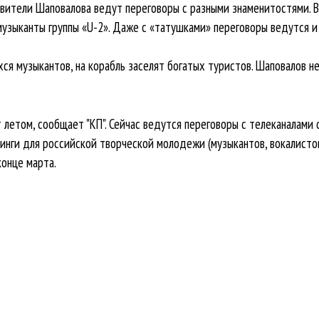
авители Шаповалова ведут переговоры с разными знаменитостями. В 
музыканты группы «U-2». Даже с «татушками» переговоры ведутся 
я музыкантов, на корабль заселят богатых туристов. Шаповалов не
 летом, сообщает "КП". Сейчас ведутся переговоры с телеканалами о
нги для российской творческой молодежи (музыкантов, вокалистов
конце марта.