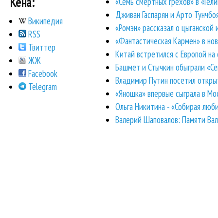
Кена:
«Семь смертных грехов» в «Гели
Дживан Гаспарян и Арто Тунчбо
Википедия
«Ромэн» рассказал о цыганской 
RSS
«Фантастическая Кармен» в нов
Твиттер
Китай встретился с Европой на
ЖЖ
Башмет и Стычкин обыграли «Се
Facebook
Владимир Путин посетил откры
Telegram
«Яношка» впервые сыграла в Мо
Ольга Никитина - «Собирая люб
Валерий Шаповалов: Памяти Вале