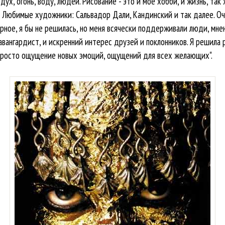
дух, огонь, воду, людей. Рисование - это и мое хобби, и жизнь, так 
и: Любимые художники: Сальвадор Дали, Кандинский и так далее. О
ерное, я бы не решилась, но меня всячески поддерживали люди, мн
вангардист, и искренний интерес друзей и поклонников. Я решила 
просто ощущение новых эмоций, ощущений для всех желающих".