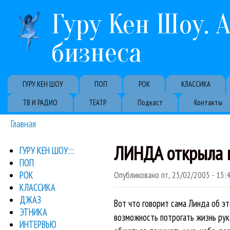
Гуру Кен Шоу. 
бизнеса
Primary links
ГУРУ КЕН ШОУ
ПОП
РОК
КЛАССИКА
ТВ И РАДИО
ТЕАТР
Подкаст
Контакты
Главная
Вы здесь
ЛИНДА открыла в 
ГУРУ КЕН ШОУ:::
ПОП
РОК
Опубликовано
пт, 25/02/2005 - 15:
КЛАССИКА
ДЖАЗ
Вот что говорит сама Линда об эт
ЭТНИКА
возможность потрогать жизнь рука
ИНТЕРВЬЮ