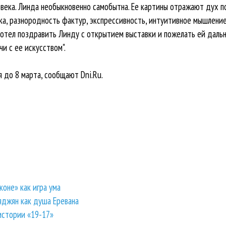
овека. Линда необыкновенно самобытна. Ее картины отражают дух 
ка, разнородность фактур, экспрессивность, интуитивное мышление
хотел поздравить Линду с открытием выставки и пожелать ей дальн
и с ее искусством".
 до 8 марта, сообщают Dni.Ru.
коне» как игра ума
яджян как душа Еревана
истории «19-17»