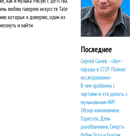
же, как и музыка. Рисую с детства.
чень люблю галерею искусств Tate
ению которых я доверяю, один из
рискнуть и найти
Последнее
Сергей Сычёв - «Хит-
парады в СССР. Полное
исследование»
В чем проблема с
чартами и что делать с
музыкальным ИИ?
Обзор киноновинок:
Одиссея, День
разоблачения, Смерть
Робин Гуда и Братик