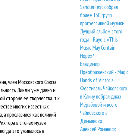
SandlerFest собрал
более 130 групп
прогрессивной музыки
Лучший альбом этого
года - Raye с «This
Music May Contain
Hope»?
Владимир
Преображенский - Magic
Hands of Victoria
вин, член Московского Союза
Фестиваль Чайковского
ельность Линды уже давно и
в Клину вобрал джаз
ой стороне ее творчества, т.к.
Мерабовой и всего
рчестве многих известных
Чайковского в
, а прославился как великий
Демьяново
Рихтера в стенах музея
Алексей Романоф:
иногда это уживалось в