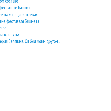
ом составе
 фестивале Башмета
вильского цирюльника»
тие фестиваля Башмета
скве
имых в путь»
рия Белянина. Он был моим другом...