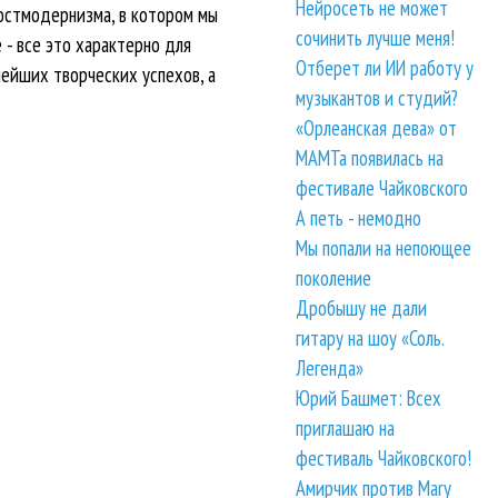
Нейросеть не может
постмодернизма, в котором мы
сочинить лучше меня!
 - все это характерно для
Отберет ли ИИ работу у
ейших творческих успехов, а
музыкантов и студий?
«Орлеанская дева» от
МАМТа появилась на
фестивале Чайковского
А петь - немодно
Мы попали на непоющее
поколение
Дробышу не дали
гитару на шоу «Соль.
Легенда»
Юрий Башмет: Всех
приглашаю на
фестиваль Чайковского!
Амирчик против Mary