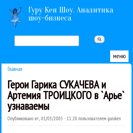
Перейти к основному содержанию
Гуру Кен Шоу. Аналитика
шоу-бизнеса
Поиск
Форма поиска
меню
Главная
Вы здесь
Герои Гарика СУКАЧЕВА и
Артемия ТРОИЦКОГО в `Арье`
узнаваемы
Опубликовано
вт, 01/03/2005 - 11:28
пользователем
guruken