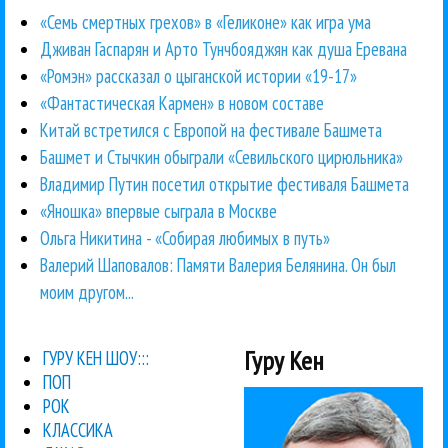
«Семь смертных грехов» в «Геликоне» как игра ума
Дживан Гаспарян и Арто Тунчбояджян как душа Еревана
«Ромэн» рассказал о цыганской истории «19-17»
«Фантастическая Кармен» в новом составе
Китай встретился с Европой на фестивале Башмета
Башмет и Стычкин обыграли «Севильского цирюльника»
Владимир Путин посетил открытие фестиваля Башмета
«Яношка» впервые сыграла в Москве
Ольга Никитина - «Собирая любимых в путь»
Валерий Шаповалов: Памяти Валерия Белянина. Он был
моим другом...
Гуру Кен
ГУРУ КЕН ШОУ:::
ПОП
РОК
КЛАССИКА