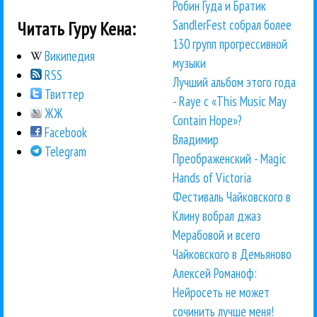
Робин Гуда и Братик
SandlerFest собрал более
Читать Гуру Кена:
130 групп прогрессивной
Википедия
музыки
RSS
Лучший альбом этого года
Твиттер
- Raye с «This Music May
ЖЖ
Contain Hope»?
Facebook
Владимир
Telegram
Преображенский - Magic
Hands of Victoria
Фестиваль Чайковского в
Клину вобрал джаз
Мерабовой и всего
Чайковского в Демьяново
Алексей Романоф:
Нейросеть не может
сочинить лучше меня!