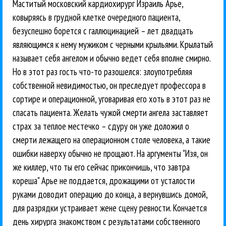
Маститый московский кардиохирург Израиль Арье,
ковыряясь в грудной клетке очередного пациента,
безуспешно борется с галлюцинацией – лет двадцать
являющимся к нему мужиком с черными крыльями. Крылатый
называет себя ангелом и обычно ведет себя вполне смирно.
Но в этот раз гость что-то разошелся: злоупотребляя
собственной невидимостью, он преследует профессора в
сортире и операционной, уговаривая его хоть в этот раз не
спасать пациента. Желать чужой смерти ангела заставляет
страх за теплое местечко – сдуру он уже доложил о
смерти лежащего на операционном столе человека, а такие
ошибки наверху обычно не прощают. На аргументы "Изя, он
же киллер, что ты его сейчас прикончишь, что завтра
кореша" Арье не поддается, дрожащими от усталости
руками доводит операцию до конца, а вернувшись домой,
для разрядки устраивает жене сцену ревности. Кончается
день хирурга знакомством с результатами собственного