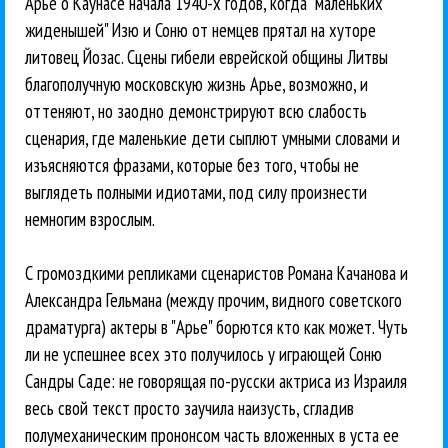
Арье о Каунасе начала 1940-х годов, когда "маленьких
жиденышей" Изю и Соню от немцев прятал на хуторе
литовец Йозас. Сцены гибели еврейской общины Литвы
благополучную московскую жизнь Арье, возможно, и
оттеняют, но заодно демонстрируют всю слабость
сценария, где маленькие дети сыплют умными словами и
изъясняются фразами, которые без того, чтобы не
выглядеть полными идиотами, под силу произнести
немногим взрослым.
С громоздкими репликами сценаристов Романа Качанова и
Александра Гельмана (между прочим, видного советского
драматурга) актеры в "Арье" борются кто как может. Чуть
ли не успешнее всех это получилось у играющей Соню
Сандры Саде: не говорящая по-русски актриса из Израиля
весь свой текст просто заучила наизусть, сгладив
полумеханическим прононсом часть вложенных в уста ее