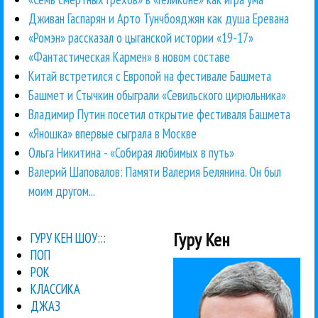
Дживан Гаспарян и Арто Тунчбояджян как душа Еревана
«Ромэн» рассказал о цыганской истории «19-17»
«Фантастическая Кармен» в новом составе
Китай встретился с Европой на фестивале Башмета
Башмет и Стычкин обыграли «Севильского цирюльника»
Владимир Путин посетил открытие фестиваля Башмета
«Яношка» впервые сыграла в Москве
Ольга Никитина - «Собирая любимых в путь»
Валерий Шаповалов: Памяти Валерия Белянина. Он был
моим другом...
Гуру Кен
ГУРУ КЕН ШОУ:::
ПОП
РОК
КЛАССИКА
ДЖАЗ