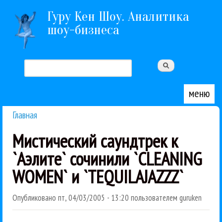
Перейти к основному содержанию
Гуру Кен Шоу. Аналитика
шоу-бизнеса
Поиск
Форма поиска
меню
Главная
Вы здесь
Мистический саундтрек к
`Аэлите` сочинили `CLEANING
WOMEN` и `TEQUILAJAZZZ`
Опубликовано
пт, 04/03/2005 - 13:20
пользователем
guruken