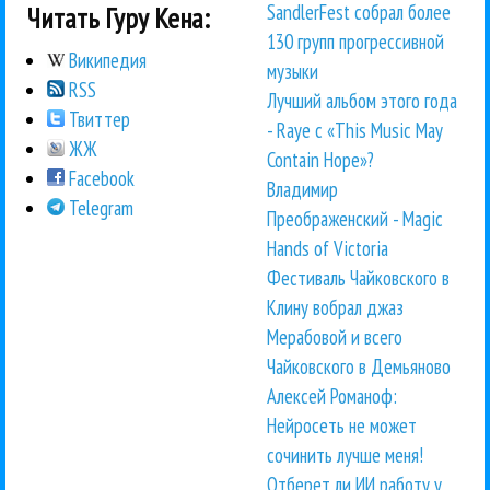
SandlerFest собрал более
Читать Гуру Кена:
130 групп прогрессивной
Википедия
музыки
RSS
Лучший альбом этого года
Твиттер
- Raye с «This Music May
ЖЖ
Contain Hope»?
Facebook
Владимир
Telegram
Преображенский - Magic
Hands of Victoria
Фестиваль Чайковского в
Клину вобрал джаз
Мерабовой и всего
Чайковского в Демьяново
Алексей Романоф:
Нейросеть не может
сочинить лучше меня!
Отберет ли ИИ работу у