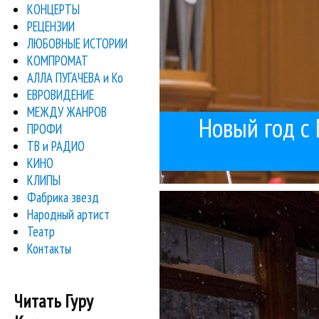
КОНЦЕРТЫ
РЕЦЕНЗИИ
ЛЮБОВНЫЕ ИСТОРИИ
КОМПРОМАТ
АЛЛА ПУГАЧЕВА и Ко
ЕВРОВИДЕНИЕ
МЕЖДУ ЖАНРОВ
Новый год с
ПРОФИ
ТВ и РАДИО
КИНО
КЛИПЫ
музыкальным обоз
Фабрика звезд
А вы заметили, чт
Народный артист
Поч
Театр
Контакты
Читать Гуру