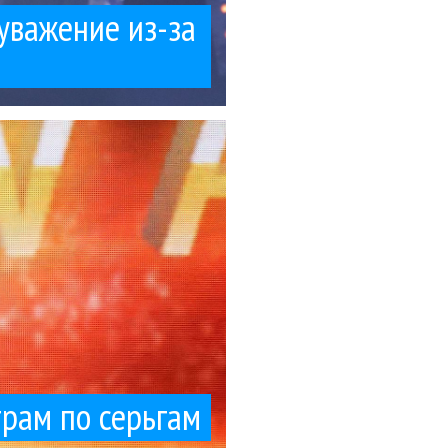
уважение из-за
азную музыку...
г – прямые конкуренты.
уртукова
м
трам по серьгам