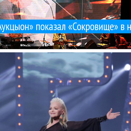
Аукцыон» показал «Сокровище» в 
но разве что с Филиппом Киркоровым и его скандалом с «розовой
помню такого количества хейта на отдельно взятого артиста из ро
Гуру Кен Шоу:::
Компромат
Лариса Долина
Поп
Филипп Киркоров
03 / 12 / 2025
жадности
т Ларисы Долиной: как потерять народное уважение