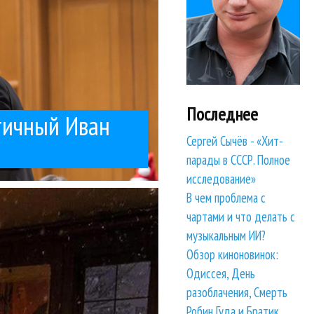
Последнее
тичный Иван
Сергей Сычёв - «Хит-
парады в СССР. Полное
исследование»
ое-то интервью....
ли давать интервью
В чем проблема с
льным
чартами и что делать с
музыкальным ИИ?
Обзор киноновинок:
Одиссея, День
разоблачения, Смерть
Робин Гуда и Братик