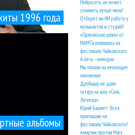
Нейросеть не может
сочинить лучше меня!
хиты 1996 года
Отберет ли ИИ работу у
музыкантов и студий?
«Орлеанская дева» от
емен Тони...
их сравнить, ради
МАМТа появилась на
льбомы
фестивале Чайковского
А петь - немодно
Мы попали на непоющее
поколение
Дробышу не дали
гитару на шоу «Соль.
Легенда»
Юрий Башмет: Всех
приглашаю на
ертные альбомы
фестиваль Чайковского!
Амирчик против Mary