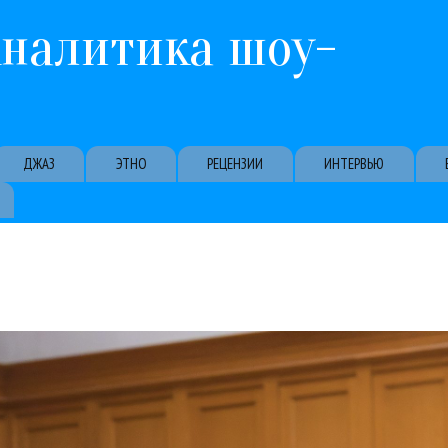
Перейти к основному содержанию
Аналитика шоу-
ДЖАЗ
ЭТНО
РЕЦЕНЗИИ
ИНТЕРВЬЮ
. Программа на таких концертах тоже традиционно облегченная: п
ом в Московской консерватории прошел традиционный концерт «Н
Гуру Кен Шоу:::
Иван Никифорчин
Классика
Концерты
МГАСО
Рецензии
06 / 01 / 2026
Никифорчин
вый год с МГАСО: молотки, ружья и харизматичный И