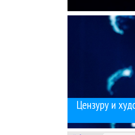
«Бойко призв
Вот на днях Миа Бойк
Ценз
Цензуру и худс
Помните, еще
Давно хотел написа