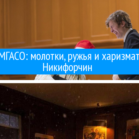
 МГАСО: молотки, ружья и харизма
Никифорчин
ревателям или критикам? Вот я уже и не вспомню, когда брал как
о примерно 2-3 года назад российские музыканты вообще переста
Гуру Кен Шоу:::
04 / 01 / 2026
журналистам
ему поп-звезды перестали давать интервью музыка