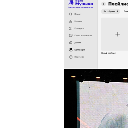
очень эффектно
Группа «Аукцыон» пре