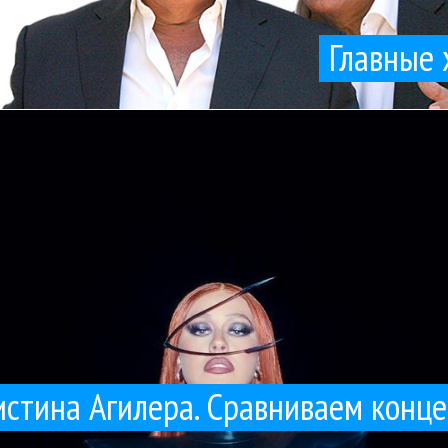
Главные 
. Знаете, джазовая тема у Леди Гага мне вообще нравится еще со вр
альбомы выпустили Леди Гага и Кристина Агилера. Ну сам Бог велел 
Christina Aguilera
Lady Gaga
Гуру Кен
Гуру Кен Шоу:::
Клипы
Компромат
Поп
26 / 12 / 2025
Гага и Кристина Агилера. Сравниваем концертные а
ристина Агилера. Сравниваем конц