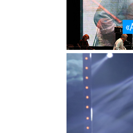
«
Сопоставить мож
Честно говоря, не при
Эффек