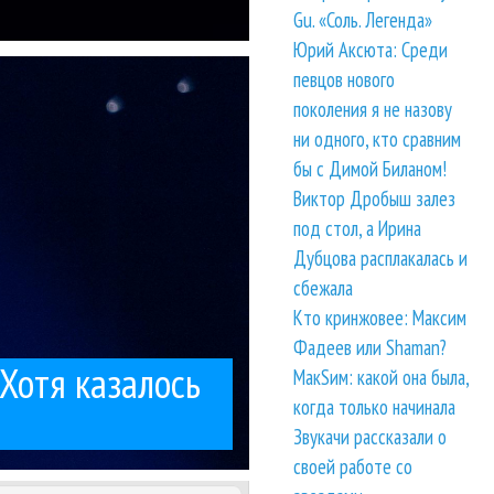
Gu. «Соль. Легенда»
Юрий Аксюта: Среди
. В первую...
нежелательной музыки.
певцов нового
алось
поколения я не назову
ни одного, кто сравним
бы с Димой Биланом!
Виктор Дробыш залез
под стол, а Ирина
Дубцова расплакалась и
сбежала
Кто кринжовее: Максим
Фадеев или Shaman?
 Хотя казалось
МакSим: какой она была,
когда только начинала
Звукачи рассказали о
своей работе со
попадали в...
полностью согласен.