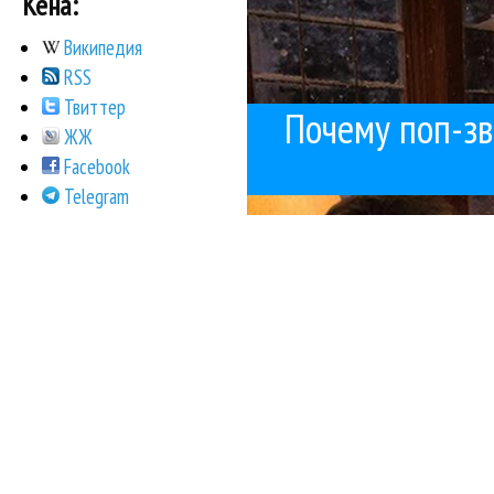
Кена:
Википедия
RSS
Твиттер
Почему поп-з
ЖЖ
Facebook
Telegram
отцвел «Ласк
Меня попросили расска
Ace of Base
Michael Ja