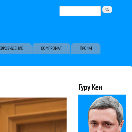
Поиск
Форма поиска
ЕВРОВИДЕНИЕ
КОМПРОМАТ
ПРОФИ
Гуру Кен
роизведения...
овый год с МГАСО», уже
ван