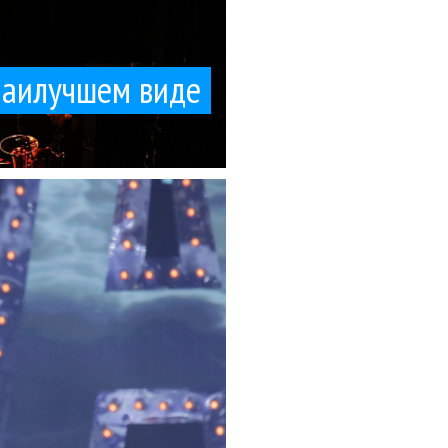
наилучшем виде
 кофточкой» в...
ссийского шоу-бизнеса.
 из-за