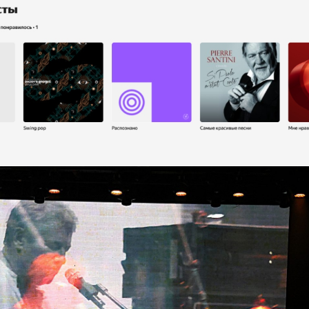
Почему умерли плейлисты в Яндекс Музыке?
. «Сокровище» состоит из восьми некоротких треков, и на концерт
зентовала в московском клубе Base свой новый альбом «Сокровище», 
Аукцыон
Гуру Кен Шоу:::
Концерты
Рок
08 / 12 / 2025
Почему умерли плейлисты в 
«Аукцыон» показал «Сокровище» в наилучшем виде