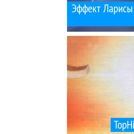
Эффект Ларисы 
Но если сравни
На днях прочитал любо
Artik и A
TopH