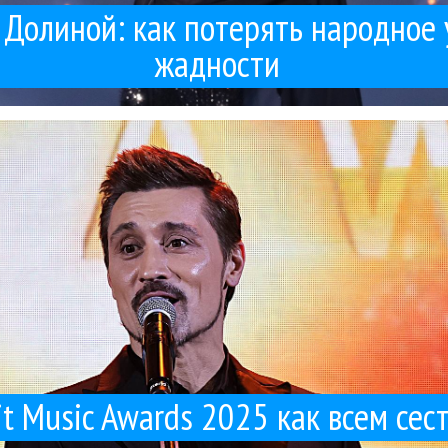
Долиной: как потерять народное 
жадности
ть топы чартов, совпадения минимальны. Наша аудитория слушает р
пытное высказывание. «Еще недавно считалось, что радио и стримин
sti
Niletto
TopHit
Zivert
Гуру Кен Шоу:::
Джиган
Дима Билан
Мот
Поп
Татьяна К
25 / 11 / 2025
TopHit Music Awards 2025 как всем сестрам по серьга
it Music Awards 2025 как всем сес