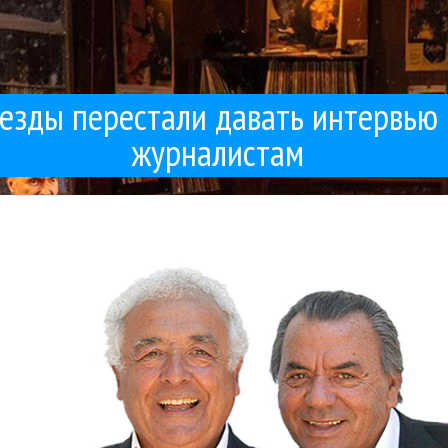
везды перестали давать интервью
журналистам
овый май», и за лидерство песен «из каждого утюга» боролись воо
зать про главные хиты 1996 года. Хорошо. 1996 год. Напомню, что 
Филипп Киркоров
ckson
Аквариум
Алена Свиридова
Гуру Кен Шоу:::
Иванушки International
Король 
03 / 01 / 2026
Главные хиты 1996 года