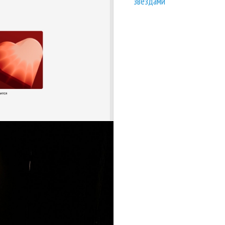
звездами
е прозвучали...
и это было неожиданно
Яндекс Музыке?