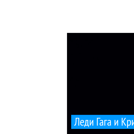
развлечения
Свои концертные 
Леди 
Леди Гага и К