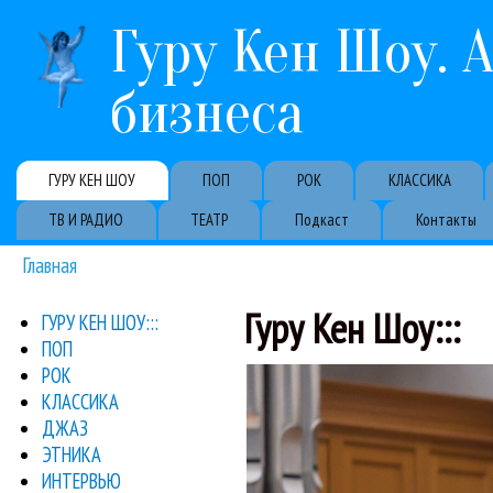
Гуру Кен Шоу. 
бизнеса
Primary links
ГУРУ КЕН ШОУ
ПОП
РОК
КЛАССИКА
ТВ И РАДИО
ТЕАТР
Подкаст
Контакты
Главная
Вы здесь
Гуру Кен Шоу:::
ГУРУ КЕН ШОУ:::
ПОП
26-й по счету
РОК
Перед самым Новым год
КЛАССИКА
Но
ДЖАЗ
ЭТНИКА
ИНТЕРВЬЮ