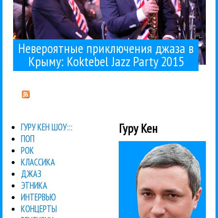
Невероятные приключения джаза в
Крыму: Koktebel Jazz Party 2015
Гуру Кен
ГУРУ КЕН ШОУ:::
ПОП
РОК
КЛАССИКА
ДЖАЗ
ЭТНИКА
ИНТЕРВЬЮ
КОНЦЕРТЫ