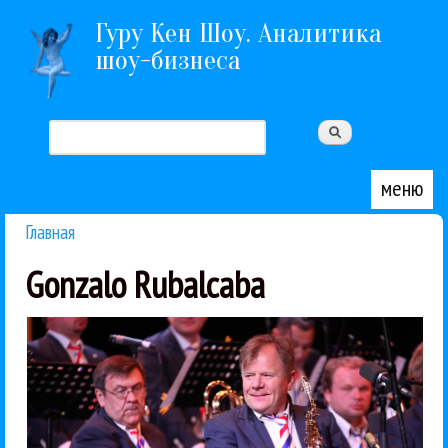
Перейти к основному содержанию
Гуру Кен Шоу. Аналитика
шоу-бизнеса
Поиск
Форма поиска
меню
Главная
Вы здесь
Gonzalo Rubalcaba
потому что пришлось...
расскажем обо всем. Начать лучше со статистики,
признания в любви к джазу, открытия —
28-30 августа в Крыму. Скандалы, откровения,
Джазовый фестиваль Koktebel Jazz Party прошел
Измайлов
Яков Окунь
Концерты
Лариса Долина
Сергей Головня
Энвер
Party
Stefano di Battista
Will Johns
Джаз
Игорь Бутман
Ada Dyer
De Phazz
Gonzalo Rubalcaba
Koktebel Jazz
02 / 09 / 2015
Party 2015
джаза в Крыму: Koktebel Jazz
Невероятные приключения