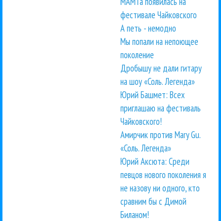
МАМТа появилась на
фестивале Чайковского
А петь - немодно
Мы попали на непоющее
поколение
Дробышу не дали гитару
на шоу «Соль. Легенда»
Юрий Башмет: Всех
приглашаю на фестиваль
Чайковского!
Амирчик против Mary Gu.
«Соль. Легенда»
Юрий Аксюта: Среди
певцов нового поколения я
не назову ни одного, кто
сравним бы с Димой
Биланом!