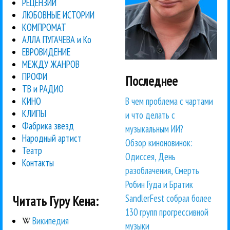
РЕЦЕНЗИИ
ЛЮБОВНЫЕ ИСТОРИИ
КОМПРОМАТ
АЛЛА ПУГАЧЕВА и Ко
ЕВРОВИДЕНИЕ
МЕЖДУ ЖАНРОВ
ПРОФИ
Последнее
ТВ и РАДИО
В чем проблема с чартами
КИНО
КЛИПЫ
и что делать с
Фабрика звезд
музыкальным ИИ?
Народный артист
Обзор киноновинок:
Театр
Одиссея, День
Контакты
разоблачения, Смерть
Робин Гуда и Братик
SandlerFest собрал более
Читать Гуру Кена:
130 групп прогрессивной
Википедия
музыки