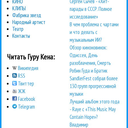
Сергей Сычёв - «Хит-
КИНО
КЛИПЫ
парады в СССР. Полное
Фабрика звезд
исследование»
Народный артист
В чем проблема с чартами
Театр
и что делать с
Контакты
музыкальным ИИ?
Обзор киноновинок:
Одиссея, День
Читать Гуру Кена:
разоблачения, Смерть
Википедия
Робин Гуда и Братик
RSS
SandlerFest собрал более
Твиттер
130 групп прогрессивной
ЖЖ
музыки
Facebook
Лучший альбом этого года
Telegram
- Raye с «This Music May
Contain Hope»?
Владимир