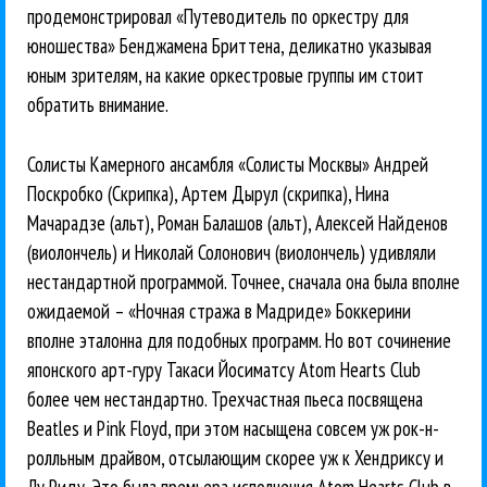
продемонстрировал «Путеводитель по оркестру для
юношества» Бенджамена Бриттена, деликатно указывая
юным зрителям, на какие оркестровые группы им стоит
обратить внимание.
Солисты Камерного ансамбля «Солисты Москвы» Андрей
Поскробко (Скрипка), Артем Дырул (скрипка), Нина
Мачарадзе (альт), Роман Балашов (альт), Алексей Найденов
(виолончель) и Николай Солонович (виолончель) удивляли
нестандартной программой. Точнее, сначала она была вполне
ожидаемой – «Ночная стража в Мадриде» Боккерини
вполне эталонна для подобных программ. Но вот сочинение
японского арт-гуру Такаси Йосиматсу Atom Hearts Club
более чем нестандартно. Трехчастная пьеса посвящена
Beatles и Pink Floyd, при этом насыщена совсем уж рок-н-
ролльным драйвом, отсылающим скорее уж к Хендриксу и
Лу Риду. Это была премьера исполнения Atom Hearts Club в