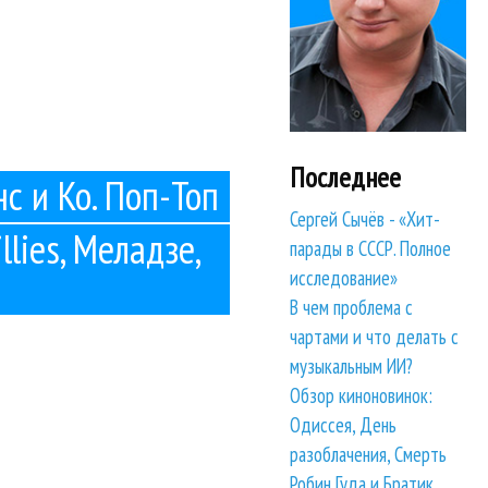
Последнее
нс и Ко. Поп-Топ
Сергей Сычёв - «Хит-
llies, Меладзе,
парады в СССР. Полное
исследование»
В чем проблема с
чартами и что делать с
музыкальным ИИ?
Обзор киноновинок:
Одиссея, День
разоблачения, Смерть
Робин Гуда и Братик