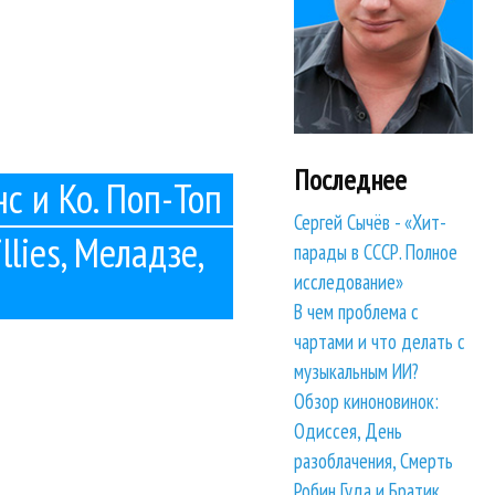
Последнее
нс и Ко. Поп-Топ
Сергей Сычёв - «Хит-
llies, Меладзе,
парады в СССР. Полное
исследование»
В чем проблема с
чартами и что делать с
музыкальным ИИ?
Обзор киноновинок:
Одиссея, День
разоблачения, Смерть
Робин Гуда и Братик