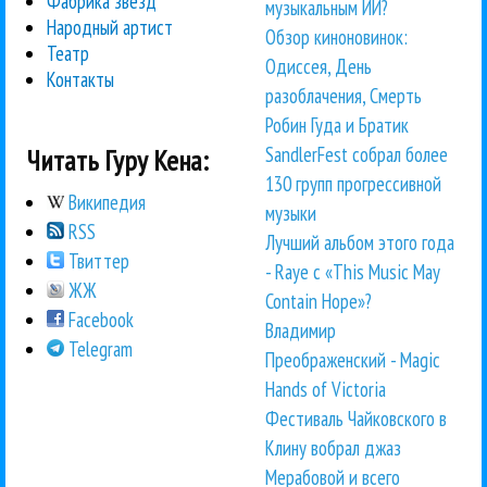
Фабрика звезд
музыкальным ИИ?
Народный артист
Обзор киноновинок:
Театр
Одиссея, День
Контакты
разоблачения, Смерть
Робин Гуда и Братик
SandlerFest собрал более
Читать Гуру Кена:
130 групп прогрессивной
Википедия
музыки
RSS
Лучший альбом этого года
Твиттер
- Raye с «This Music May
ЖЖ
Contain Hope»?
Facebook
Владимир
Telegram
Преображенский - Magic
Hands of Victoria
Фестиваль Чайковского в
Клину вобрал джаз
Мерабовой и всего