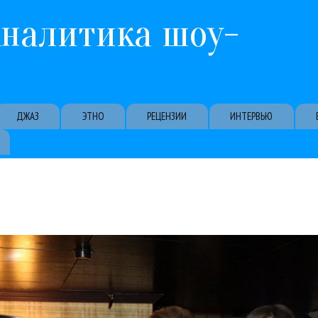
Перейти к основному содержанию
Аналитика шоу-
ДЖАЗ
ЭТНО
РЕЦЕНЗИИ
ИНТЕРВЬЮ
 в условно «золотом» составе (учитывая смерть Фриске). Фриске, в
ли ДоРе про «Блестящих». Грозный не приехал, но Шлыков был. Главн
Блестящие
Жанна Фриске
Поп
ТВ и радио
17 / 02 / 2026
«Блестящие» раскрыли все свои секреты