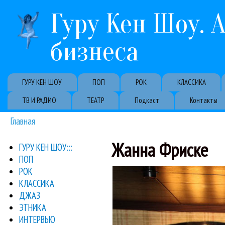
Гуру Кен Шоу. 
бизнеса
Primary links
ГУРУ КЕН ШОУ
ПОП
РОК
КЛАССИКА
ТВ И РАДИО
ТЕАТР
Подкаст
Контакты
Главная
Вы здесь
Жанна Фриске
ГУРУ КЕН ШОУ:::
ПОП
выступление группы
РОК
Сегодня записыва
КЛАССИКА
ДЖАЗ
ЭТНИКА
ИНТЕРВЬЮ