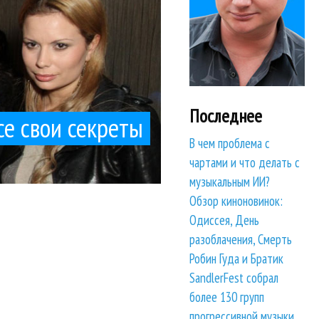
Последнее
се свои секреты
В чем проблема с
чартами и что делать с
музыкальным ИИ?
Обзор киноновинок:
Одиссея, День
разоблачения, Смерть
Робин Гуда и Братик
SandlerFest собрал
более 130 групп
прогрессивной музыки