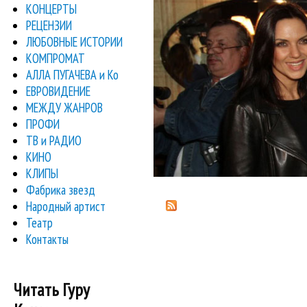
КОНЦЕРТЫ
РЕЦЕНЗИИ
ЛЮБОВНЫЕ ИСТОРИИ
КОМПРОМАТ
АЛЛА ПУГАЧЕВА и Ко
ЕВРОВИДЕНИЕ
МЕЖДУ ЖАНРОВ
ПРОФИ
ТВ и РАДИО
КИНО
КЛИПЫ
Фабрика звезд
Народный артист
Театр
Контакты
Читать Гуру