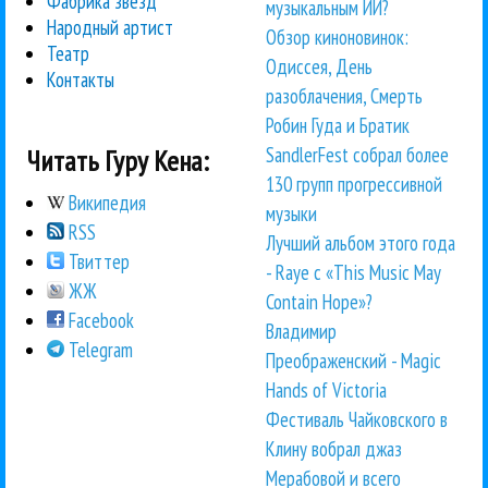
Фабрика звезд
музыкальным ИИ?
Народный артист
Обзор киноновинок:
Театр
Одиссея, День
Контакты
разоблачения, Смерть
Робин Гуда и Братик
SandlerFest собрал более
Читать Гуру Кена:
130 групп прогрессивной
Википедия
музыки
RSS
Лучший альбом этого года
Твиттер
- Raye с «This Music May
ЖЖ
Contain Hope»?
Facebook
Владимир
Telegram
Преображенский - Magic
Hands of Victoria
Фестиваль Чайковского в
Клину вобрал джаз
Мерабовой и всего