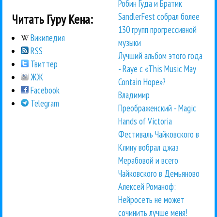
Робин Гуда и Братик
SandlerFest собрал более
Читать Гуру Кена:
130 групп прогрессивной
Википедия
музыки
RSS
Лучший альбом этого года
Твиттер
- Raye с «This Music May
ЖЖ
Contain Hope»?
Facebook
Владимир
Telegram
Преображенский - Magic
Hands of Victoria
Фестиваль Чайковского в
Клину вобрал джаз
Мерабовой и всего
Чайковского в Демьяново
Алексей Романоф:
Нейросеть не может
сочинить лучше меня!