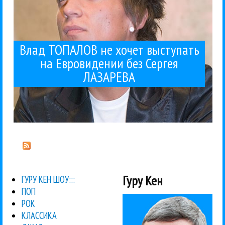
Влад ТОПАЛОВ не хочет выступать
на Евровидении без Сергея
ЛАЗАРЕВА
Гуру Кен
ГУРУ КЕН ШОУ:::
ПОП
РОК
КЛАССИКА