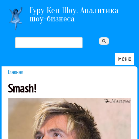
Перейти к основному содержанию
Гуру Кен Шоу. Аналитика
шоу-бизнеса
Поиск
Форма поиска
меню
Главная
Вы здесь
Smash!
Влад Топалов...
актуальную тему участия в конкурсе Евровидение
об отношении к любви и умению отдыхать. Про
в Кремле, поэтому нельзя было не задать вопросы
Мы пообщались за кулисами вечеринки Love Radio
Сергей Лазарев
Smash!
Влад Топалов
Евровидение
Интервью
Поп
13 / 02 / 2007
без Сергея ЛАЗАРЕВА
выступать на Евровидении
Влад ТОПАЛОВ не хочет