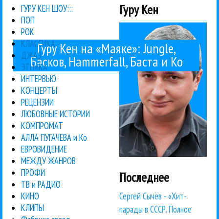
Гуру Кен
ГУРУ КЕН ШОУ:::
ПОП
РОК
КЛАССИКА
Гуру Кен на «Маяке»: Jungle,
ДЖАЗ
Басков, Hammerfall, Баста и Ко
ЭТНИКА
ИНТЕРВЬЮ
КОНЦЕРТЫ
РЕЦЕНЗИИ
ЛЮБОВНЫЕ ИСТОРИИ
КОМПРОМАТ
АЛЛА ПУГАЧЕВА и Ко
ЕВРОВИДЕНИЕ
МЕЖДУ ЖАНРОВ
ПРОФИ
Последнее
ТВ и РАДИО
Сергей Сычёв - «Хит-
КИНО
КЛИПЫ
парады в СССР. Полное