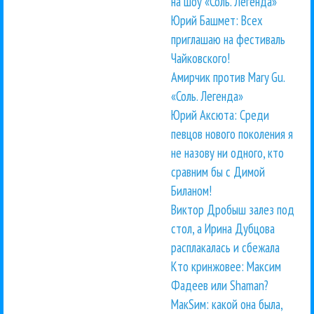
на шоу «Соль. Легенда»
Юрий Башмет: Всех
приглашаю на фестиваль
Чайковского!
Амирчик против Mary Gu.
«Соль. Легенда»
Юрий Аксюта: Среди
певцов нового поколения я
не назову ни одного, кто
сравним бы с Димой
Биланом!
Виктор Дробыш залез под
стол, а Ирина Дубцова
расплакалась и сбежала
Кто кринжовее: Максим
Фадеев или Shaman?
МакSим: какой она была,