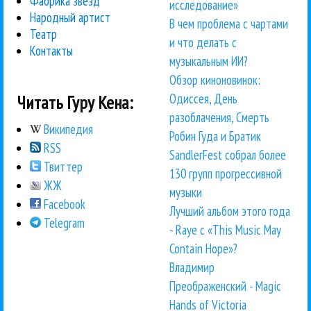
Фабрика звезд
исследование»
Народный артист
В чем проблема с чартами
Театр
и что делать с
Контакты
музыкальным ИИ?
Обзор киноновинок:
Одиссея, День
Читать Гуру Кена:
разоблачения, Смерть
Википедия
Робин Гуда и Братик
RSS
SandlerFest собрал более
Твиттер
130 групп прогрессивной
ЖЖ
музыки
Facebook
Лучший альбом этого года
Telegram
- Raye с «This Music May
Contain Hope»?
Владимир
Преображенский - Magic
Hands of Victoria