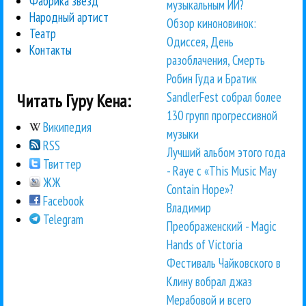
Фабрика звезд
музыкальным ИИ?
Народный артист
Обзор киноновинок:
Театр
Одиссея, День
Контакты
разоблачения, Смерть
Робин Гуда и Братик
SandlerFest собрал более
Читать Гуру Кена:
130 групп прогрессивной
Википедия
музыки
RSS
Лучший альбом этого года
Твиттер
- Raye с «This Music May
ЖЖ
Contain Hope»?
Facebook
Владимир
Telegram
Преображенский - Magic
Hands of Victoria
Фестиваль Чайковского в
Клину вобрал джаз
Мерабовой и всего