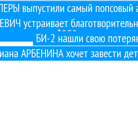
РЫ выпустили самый попсовый а
истории
ВИЧ устраивает благотворительны
$250
БИ-2 нашли свою потеря
иана АРБЕНИНА хочет завести дет