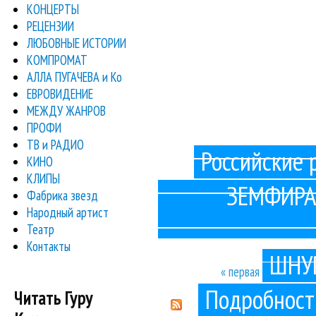
КОНЦЕРТЫ
РЕЦЕНЗИИ
Менеджмент рок-коллектива 
ЛЮБОВНЫЕ ИСТОРИИ
КОМПРОМАТ
В Кельне Шнур решил показать п
АЛЛА ПУГАЧЕВА и Ко
ЕВРОВИДЕНИЕ
Сейчас, к сожалению, эт
МЕЖДУ ЖАНРОВ
ПРОФИ
Поп-композиция «Асфальт» уже
ТВ и РАДИО
Российские 
КИНО
Журнал American Record Guide 
КЛИПЫ
ЗЕМФИРА 
Фабрика звезд
Пока музыканты догуливали последние 
Народный артист
Театр
— Диана, ты уже получи
Контакты
ШНУР
« первая
‹ преды
Страницы
Подробност
Читать Гуру