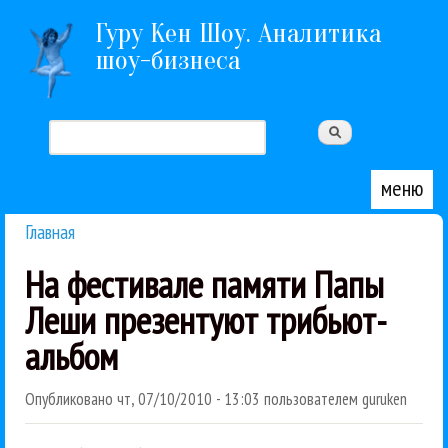
Перейти к основному содержанию
Гуру Кен Шоу. Аналитика
шоу-бизнеса
Поиск
Форма поиска
меню
Главная
Вы здесь
На фестивале памяти Папы
Леши презентуют трибьют-
альбом
Опубликовано
чт, 07/10/2010 - 13:03
пользователем
guruken