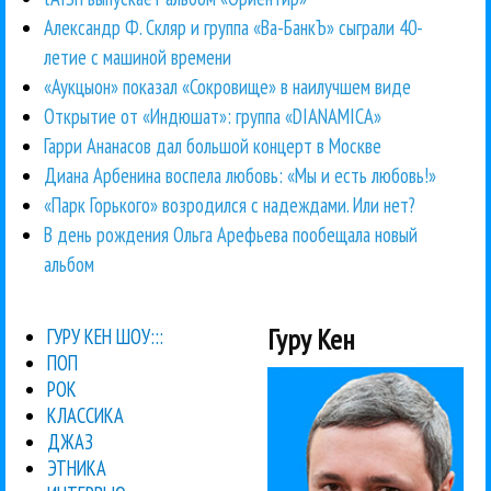
Александр Ф. Скляр и группа «Ва-БанкЪ» сыграли 40-
летие с машиной времени
«Аукцыон» показал «Сокровище» в наилучшем виде
Открытие от «Индюшат»: группа «DIANAMICA»
Гарри Ананасов дал большой концерт в Москве
Диана Арбенина воспела любовь: «Мы и есть любовь!»
«Парк Горького» возродился с надеждами. Или нет?
В день рождения Ольга Арефьева пообещала новый
альбом
Гуру Кен
ГУРУ КЕН ШОУ:::
ПОП
РОК
КЛАССИКА
ДЖАЗ
ЭТНИКА