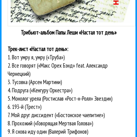
Трибьют-альбом Папы Леши «Настал тот день»
Трек-лист «Настал тот день»:
1. Вот умру я, умру («Труба»)
2. Все говорят («Макс Орех Бэнд» feat. Александр
Чернецкий)
3. Тусовка (Арсен Мартини)
4. Подруга («Кенгуру Оркестра»)
5. Монолог урела (Ростислав «Рост-н-Ролл» Звездин)
6. 193-й (Трест»)
7. Мой друг диссидент («Бостонское чаепитие»)
8. Прохожий («Говорящая Мертвая Голова»)
9. Я снова иду один (Валерий Трифонов)