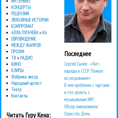
ИНТЕРВЬЮ
КОНЦЕРТЫ
РЕЦЕНЗИИ
ЛЮБОВНЫЕ ИСТОРИИ
КОМПРОМАТ
АЛЛА ПУГАЧЕВА и Ко
ЕВРОВИДЕНИЕ
МЕЖДУ ЖАНРОВ
ПРОФИ
Последнее
ТВ и РАДИО
Сергей Сычёв - «Хит-
КИНО
КЛИПЫ
парады в СССР. Полное
Фабрика звезд
исследование»
Народный артист
В чем проблема с чартами
Театр
и что делать с
Контакты
музыкальным ИИ?
Обзор киноновинок:
Одиссея, День
Читать Гуру Кена: