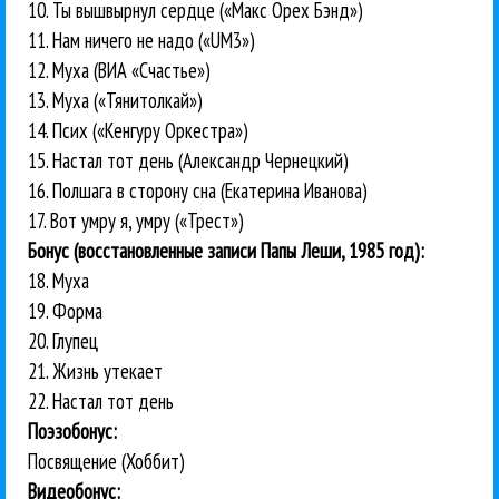
10. Ты вышвырнул сердце («Макс Орех Бэнд»)
11. Нам ничего не надо («UM3»)
12. Муха (ВИА «Счастье»)
13. Муха («Тянитолкай»)
14. Псих («Кенгуру Оркестра»)
15. Настал тот день (Александр Чернецкий)
16. Полшага в сторону сна (Екатерина Иванова)
17. Вот умру я, умру («Трест»)
Бонус (восстановленные записи Папы Леши, 1985 год):
18. Муха
19. Форма
20. Глупец
21. Жизнь утекает
22. Настал тот день
Поэзобонус:
Посвящение (Хоббит)
Видеобонус: