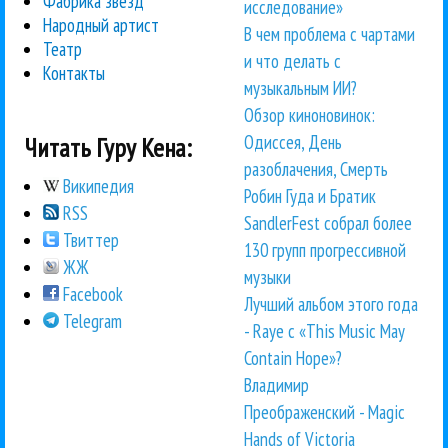
Фабрика звезд
исследование»
Народный артист
В чем проблема с чартами
Театр
и что делать с
Контакты
музыкальным ИИ?
Обзор киноновинок:
Одиссея, День
Читать Гуру Кена:
разоблачения, Смерть
Википедия
Робин Гуда и Братик
RSS
SandlerFest собрал более
Твиттер
130 групп прогрессивной
ЖЖ
музыки
Facebook
Лучший альбом этого года
Telegram
- Raye с «This Music May
Contain Hope»?
Владимир
Преображенский - Magic
Hands of Victoria