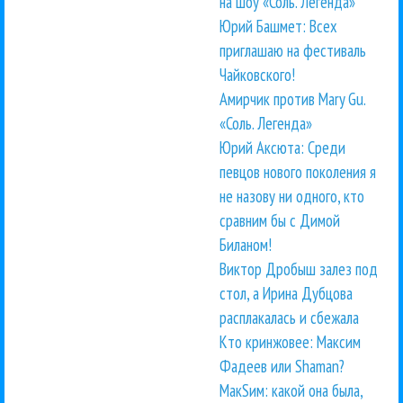
на шоу «Соль. Легенда»
Юрий Башмет: Всех
приглашаю на фестиваль
Чайковского!
Амирчик против Mary Gu.
«Соль. Легенда»
Юрий Аксюта: Среди
певцов нового поколения я
не назову ни одного, кто
сравним бы с Димой
Биланом!
Виктор Дробыш залез под
стол, а Ирина Дубцова
расплакалась и сбежала
Кто кринжовее: Максим
Фадеев или Shaman?
МакSим: какой она была,