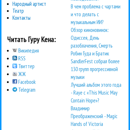
Народный артист
В чем проблема с чартами
Театр
и что делать с
Контакты
музыкальным ИИ?
Обзор киноновинок:
Одиссея, День
Читать Гуру Кена:
разоблачения, Смерть
Википедия
Робин Гуда и Братик
RSS
SandlerFest собрал более
Твиттер
130 групп прогрессивной
ЖЖ
музыки
Facebook
Лучший альбом этого года
Telegram
- Raye с «This Music May
Contain Hope»?
Владимир
Преображенский - Magic
Hands of Victoria