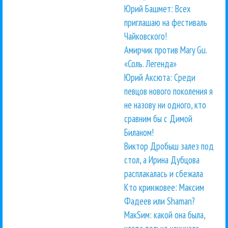
Юрий Башмет: Всех
приглашаю на фестиваль
Чайковского!
Амирчик против Mary Gu.
«Соль. Легенда»
Юрий Аксюта: Среди
певцов нового поколения я
не назову ни одного, кто
сравним бы с Димой
Биланом!
Виктор Дробыш залез под
стол, а Ирина Дубцова
расплакалась и сбежала
Кто кринжовее: Максим
Фадеев или Shaman?
МакSим: какой она была,