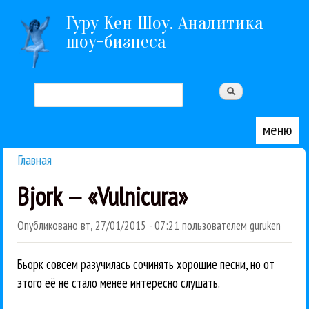
Перейти к основному содержанию
Гуру Кен Шоу. Аналитика
шоу-бизнеса
Поиск
Форма поиска
меню
Главная
Вы здесь
Bjork — «Vulnicura»
Опубликовано
вт, 27/01/2015 - 07:21
пользователем
guruken
Бьорк совсем разучилась сочинять хорошие песни, но от
этого её не стало менее интересно слушать.