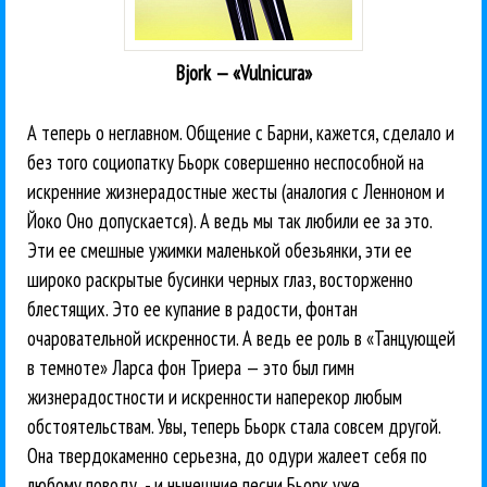
Bjork — «Vulnicura»
А теперь о неглавном. Общение с Барни, кажется, сделало и
без того социопатку Бьорк совершенно неспособной на
искренние жизнерадостные жесты (аналогия с Ленноном и
Йоко Оно допускается). А ведь мы так любили ее за это.
Эти ее смешные ужимки маленькой обезьянки, эти ее
широко раскрытые бусинки черных глаз, восторженно
блестящих. Это ее купание в радости, фонтан
очаровательной искренности. А ведь ее роль в «Танцующей
в темноте» Ларса фон Триера — это был гимн
жизнерадостности и искренности наперекор любым
обстоятельствам. Увы, теперь Бьорк стала совсем другой.
Она твердокаменно серьезна, до одури жалеет себя по
любому поводу, - и нынешние песни Бьорк уже