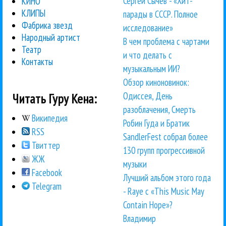
Сергей Сычёв - «Хит-
КИНО
КЛИПЫ
парады в СССР. Полное
Фабрика звезд
исследование»
Народный артист
В чем проблема с чартами
Театр
и что делать с
Контакты
музыкальным ИИ?
Обзор киноновинок:
Одиссея, День
Читать Гуру Кена:
разоблачения, Смерть
Википедия
Робин Гуда и Братик
RSS
SandlerFest собрал более
Твиттер
130 групп прогрессивной
ЖЖ
музыки
Facebook
Лучший альбом этого года
Telegram
- Raye с «This Music May
Contain Hope»?
Владимир