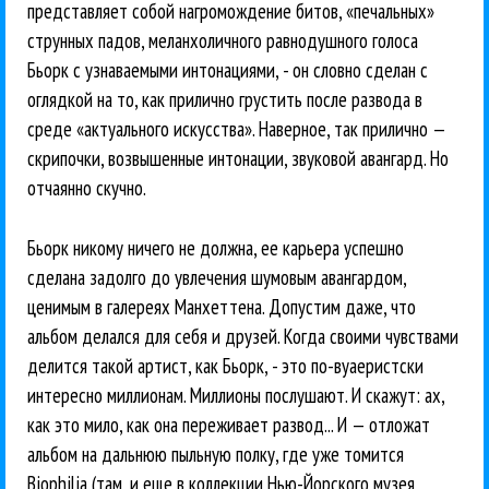
представляет собой нагромождение битов, «печальных»
струнных падов, меланхоличного равнодушного голоса
Бьорк с узнаваемыми интонациями, - он словно сделан с
оглядкой на то, как прилично грустить после развода в
среде «актуального искусства». Наверное, так прилично —
скрипочки, возвышенные интонации, звуковой авангард. Но
отчаянно скучно.
Бьорк никому ничего не должна, ее карьера успешно
сделана задолго до увлечения шумовым авангардом,
ценимым в галереях Манхеттена. Допустим даже, что
альбом делался для себя и друзей. Когда своими чувствами
делится такой артист, как Бьорк, - это по-вуаеристски
интересно миллионам. Миллионы послушают. И скажут: ах,
как это мило, как она переживает развод... И — отложат
альбом на дальнюю пыльную полку, где уже томится
Biophilia (там, и еще в коллекции Нью-Йорского музея