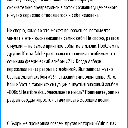
окончательно превратились в поток сознания ущемленного
и жутко серьезно относящегося к себе человека.
Не спорю, кому-то это может понравиться, потому что
увидят в этих высказываниях самих себя. Не спорю, развод
с мужем — не самое приятное событие в жизни. Проблема в
другом. Когда Adele разорвала отношения с любимым, то
сочинила феерический альбом «21». Когда Албарн
переживал из-за разрыва с любимой, Blur записал жутко
безнадежный альбом «13», ставший символом конца 90-х.
Канье Уэст в такой же ситуации выпустил знаковый альбом
«808s&Heartbreak»... Улавливаете мысль? Понимаете, они на
разрыв сердца «просто» стали писать хорошие песни.
С Бьорк же произошла совсем другая история. «Vulnicura»