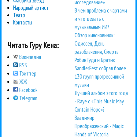
Фабрика звезд
исследование»
Народный артист
В чем проблема с чартами
Театр
и что делать с
Контакты
музыкальным ИИ?
Обзор киноновинок:
Одиссея, День
Читать Гуру Кена:
разоблачения, Смерть
Википедия
Робин Гуда и Братик
RSS
SandlerFest собрал более
Твиттер
130 групп прогрессивной
ЖЖ
музыки
Facebook
Лучший альбом этого года
Telegram
- Raye с «This Music May
Contain Hope»?
Владимир
Преображенский - Magic
Hands of Victoria