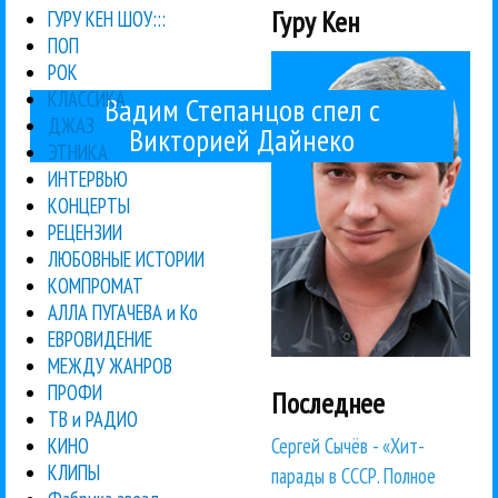
Гуру Кен
ГУРУ КЕН ШОУ:::
ПОП
РОК
КЛАССИКА
Вадим Степанцов спел с
ДЖАЗ
Викторией Дайнеко
ЭТНИКА
ИНТЕРВЬЮ
КОНЦЕРТЫ
РЕЦЕНЗИИ
ЛЮБОВНЫЕ ИСТОРИИ
КОМПРОМАТ
АЛЛА ПУГАЧЕВА и Ко
ЕВРОВИДЕНИЕ
МЕЖДУ ЖАНРОВ
ПРОФИ
Последнее
ТВ и РАДИО
Сергей Сычёв - «Хит-
КИНО
КЛИПЫ
парады в СССР. Полное