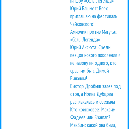
на шоу «Соль. Легенда»
Юрий Башмет: Всех
приглашаю на фестиваль
Чайковского!
Амирчик против Mary Gu.
«Соль. Легенда»
Юрий Аксюта: Среди
певцов нового поколения я
не назову ни одного, кто
сравним бы с Димой
Биланом!
Виктор Дробыш залез под
стол, а Ирина Дубцова
расплакалась и сбежала
Кто кринжовее: Максим
Фадеев или Shaman?
МакSим: какой она была,