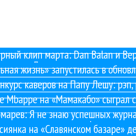
рист Etienne Mbappe не только дал мастер-класс на арт-фестивале «Мамакабо 2010», но и сыграл джем с российским гитаристом Тимуром Ведер
ыкальный критик, колумнист, сотрудничавший с авторитетными изданиями, основатель и руководитель информационного ресурса о шоу-би
Вадим Пономарев: Я не знаю успешных журналистов без сверхзадачи!
лнителей «Славянский базар 2010» не принес особых неожиданностей. В лидеры выбились те артисты, что показали себя техничными вок
рный клип марта: Dan Balan и Вер
иста Николая Фандеева, у которого на днях выиграл суд. По условиям мирового соглашения, журналисту не придется выплачивать 230 тысяч рубл
«Лепестками слез»
ьная жизнь» запустилась в обнов
налистов в коттеджный поселок Благовещенка, чтобы показать свежеотстроенную студию Stasrecords и ответить на животрепещущ
нкурс каверов на Папу Лешу: рэп, 
над журналистом Николаем Фандеевым. Савеловский суд удовлетворил их иски практически полностью. Суд признал несоответствующим
ne Mbappe на «Мамакабо» сыграл 
твенный профессиональный журнал в шоу-бизнесе Billboard. Уже поступил в продажу первый номер, с выходом котором журнал поздравили Дима Билан
марев: Я не знаю успешных журна
редыдущая
…
2
3
4
5
6
7
8
9
10
…
следующа
сверхзадачи!
сиянка на «Славянском базаре» д