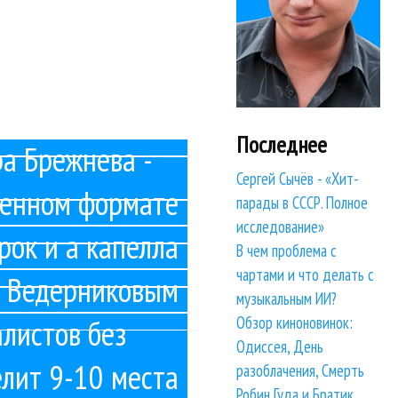
никовым. Этьен Мбаппе играл с...
знесе NEWSmusic.ru. На недавнем...
алистами и допустили наименьшее...
Последнее
а Брежнева -
ей по приговору суда. Между...
Сергей Сычёв - «Хит-
ленном формате
парады в СССР. Полное
ие вопросы. А вопросы были, потому что...
исследование»
рок и а капелла
В чем проблема с
и действительности и оскорбительными...
чартами и что делать с
с Ведерниковым
, Сергей Лазарев, Тимати,...
музыкальным ИИ?
Обзор киноновинок:
листов без
я ›
последняя »
Одиссея, День
елит 9-10 места
разоблачения, Смерть
Робин Гуда и Братик