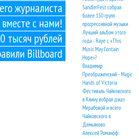
его журналиста
SandlerFest собрал
более 130 групп
 вместе с нами!
прогрессивной музыки
Лучший альбом этого
0 тысяч рублей
года - Raye с «This
Music May Contain
авили Billboard
Hope»?
Владимир
Преображенский - Magic
Hands of Victoria
Фестиваль Чайковского
в Клину вобрал джаз
Мерабовой и всего
Чайковского в
Демьяново
Алексей Романоф: