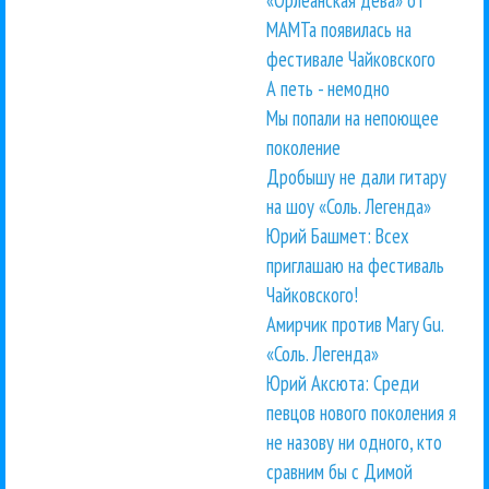
«Орлеанская дева» от
МАМТа появилась на
фестивале Чайковского
А петь - немодно
Мы попали на непоющее
поколение
Дробышу не дали гитару
на шоу «Соль. Легенда»
Юрий Башмет: Всех
приглашаю на фестиваль
Чайковского!
Амирчик против Mary Gu.
«Соль. Легенда»
Юрий Аксюта: Среди
певцов нового поколения я
не назову ни одного, кто
сравним бы с Димой