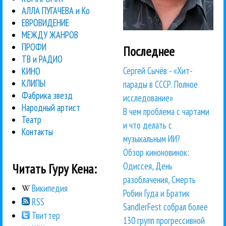
АЛЛА ПУГАЧЕВА и Ко
ЕВРОВИДЕНИЕ
МЕЖДУ ЖАНРОВ
ПРОФИ
Последнее
ТВ и РАДИО
Сергей Сычёв - «Хит-
КИНО
КЛИПЫ
парады в СССР. Полное
Фабрика звезд
исследование»
Народный артист
В чем проблема с чартами
Театр
и что делать с
Контакты
музыкальным ИИ?
Обзор киноновинок:
Одиссея, День
Читать Гуру Кена:
разоблачения, Смерть
Википедия
Робин Гуда и Братик
RSS
SandlerFest собрал более
Твиттер
130 групп прогрессивной