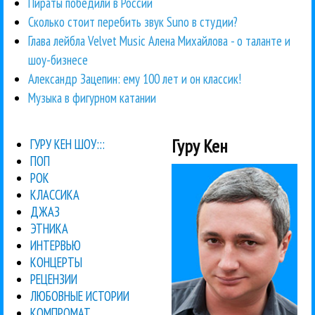
Пираты победили в России
Сколько стоит перебить звук Suno в студии?
Глава лейбла Velvet Music Алена Михайлова - о таланте и
шоу-бизнесе
Александр Зацепин: ему 100 лет и он классик!
Музыка в фигурном катании
Гуру Кен
ГУРУ КЕН ШОУ:::
ПОП
РОК
КЛАССИКА
ДЖАЗ
ЭТНИКА
ИНТЕРВЬЮ
КОНЦЕРТЫ
РЕЦЕНЗИИ
ЛЮБОВНЫЕ ИСТОРИИ
КОМПРОМАТ