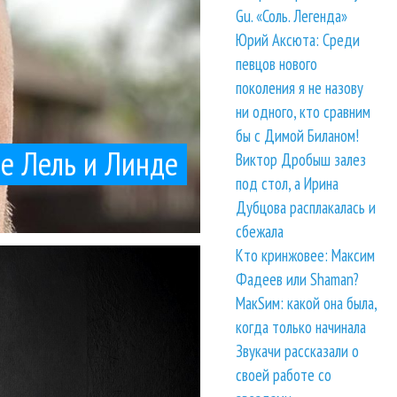
Gu. «Соль. Легенда»
Юрий Аксюта: Среди
певцов нового
поколения я не назову
ни одного, кто сравним
бы с Димой Биланом!
те Лель и Линде
Виктор Дробыш залез
под стол, а Ирина
Дубцова расплакалась и
сбежала
хивы демок...
Кто кринжовее: Максим
 альбом «Это мой путь»
Фадеев или Shaman?
МакSим: какой она была,
когда только начинала
Звукачи рассказали о
своей работе со