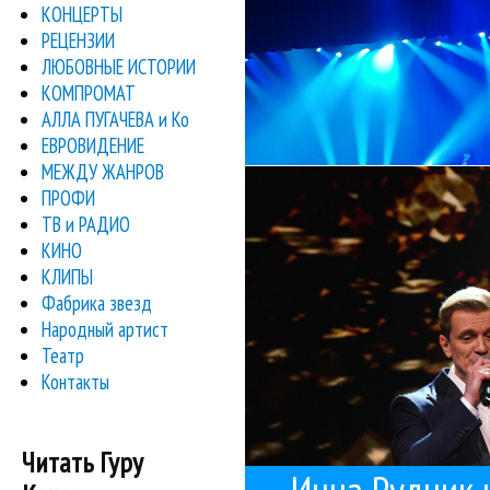
КОНЦЕРТЫ
РЕЦЕНЗИИ
ЛЮБОВНЫЕ ИСТОРИИ
КОМПРОМАТ
АЛЛА ПУГАЧЕВА и Ко
ЕВРОВИДЕНИЕ
вокалистов Инны Рудни
МЕЖДУ ЖАНРОВ
В Москве с аншла
ПРОФИ
Инн
ТВ и РАДИО
КИНО
КЛИПЫ
Фабрика звезд
Народный артист
Театр
Контакты
Читать Гуру