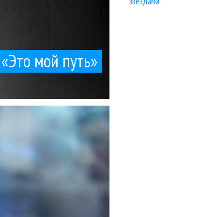
звездами
 «Это мой путь»
е слова,...
ы в шоу-бизнесе. «Я за
 шоу-