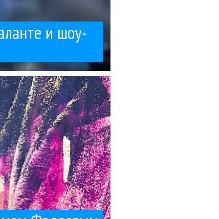
таланте и шоу-
просто прятала...
й. Например, в финале
евым