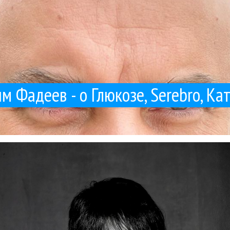
м Фадеев - о Глюкозе, Serebro, Ка
Поп. 10.04.2026 Романоф продолжает разгребать свои бездонные ар
участник группы «Винтаж» Алексей Романоф выпускает новый сольный
Алексей Романоф
Винтаж
Гуру Кен Шоу:::
Поп
Рецензии
03 / 04 / 2026
Алексей Романоф - «Это мой путь»