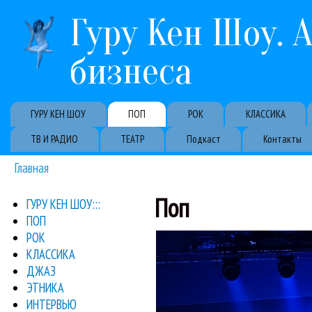
Гуру Кен Шоу. 
бизнеса
Primary links
ГУРУ КЕН ШОУ
ПОП
РОК
КЛАССИКА
ТВ И РАДИО
ТЕАТР
Подкаст
Контакты
Главная
Вы здесь
Поп
ГУРУ КЕН ШОУ:::
ПОП
РОК
итальянскому 
Итальянский певец и 
КЛАССИКА
ДЖАЗ
ЭТНИКА
ИНТЕРВЬЮ