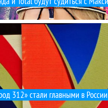
да и Total будут судиться с Мак
нять. С голой спиной и надписью - это актриса Юлия Пересильд, она
вный выпуск «ДоРе: нулевые» с группой «Город 312». Была и пела даже
Город 312
Первый канал
Поп
ТВ и радио
28 / 03 / 2026
ак «Город 312» стали главными в России по киномузы
род 312» стали главными в Росси