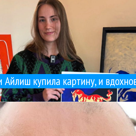
и Айлиш купила картину, и вдохн
 моем кабинете и очень просили никогда не выпускать эту песню». «
лся воспоминаниями о некоторых своих работах. «Когда я сделал "
Serebro
Глюкоза
Интервью
Катя Лель
Линда
Максим Фадеев
Наргиз
Поп
03 / 04 / 2026
Максим Фадеев - о Глюкозе, Serebro, Кате Лель и Линд