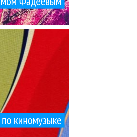
симом Фадеевым
 же теперь...
 Ая, но я тупой, и не
ке
и по киномузыке