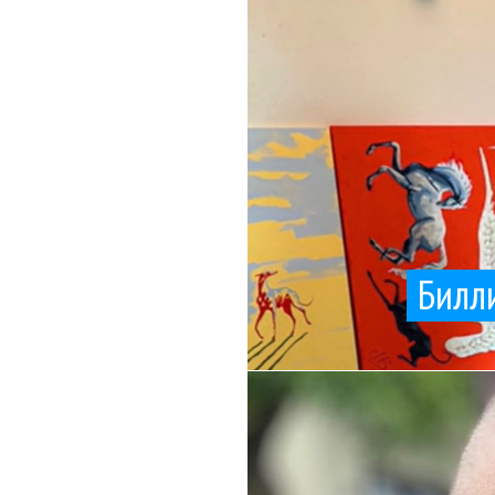
Билл
собрался в
Максим Фадеев подели