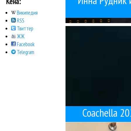
Инна Рудник 
Кена:
Википедия
RSS
доставляет черн
Твиттер
Выступление Дэвида
Co
ЖЖ
Facebook
Telegram
Coachella 2
переживала творч
Прикольная истор