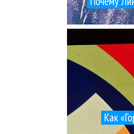
Почему Лин
успел ее зас
Сегодня снимали душе
К
Как «Го