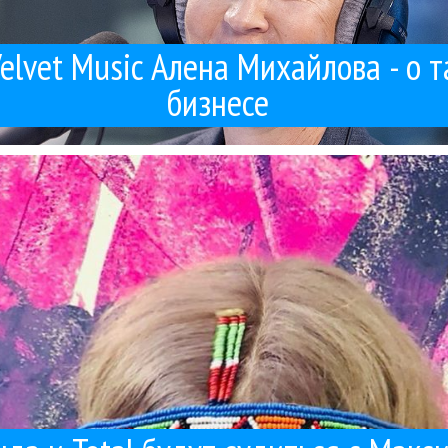
elvet Music Алена Михайлова - о 
бизнесе
зали свежие кадры с отцом Линды, Львом Гейманом - раньше Линда 
 мощный выпуск интервью с Линдой, Кувшиновым и Тотал / Черкуново
Гуру Кен Шоу:::
Интервью
Компромат
Линда
Максим Фадеев
Поп
31 / 03 / 2026
ему Линда и Total будут судиться с Максимом Фаде