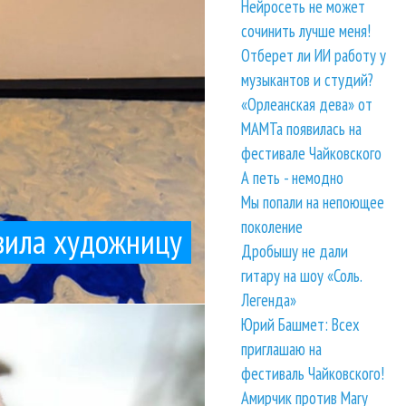
Нейросеть не может
сочинить лучше меня!
Отберет ли ИИ работу у
музыкантов и студий?
«Орлеанская дева» от
МАМТа появилась на
фестивале Чайковского
А петь - немодно
Мы попали на непоющее
поколение
овила художницу
Дробышу не дали
гитару на шоу «Соль.
Легенда»
Песня Mi...
Маму Любу", весь офис
Юрий Башмет: Всех
е
приглашаю на
фестиваль Чайковского!
Амирчик против Mary