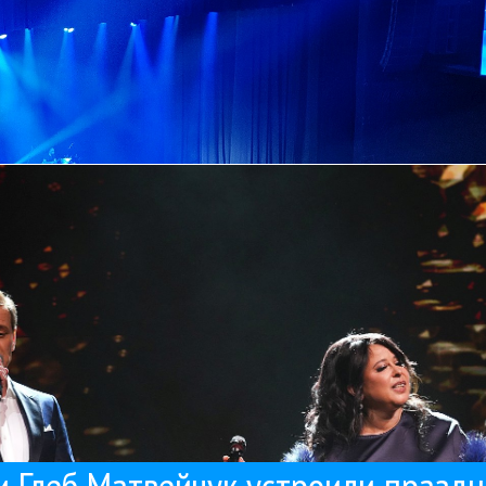
к и Глеба Матвейчука. Глеб Матвейчук хорошо известен любителя
гом прошел знаковый совместный концерт «Пообещайте мне любовь
Ал
Глеб Матвейчук
Инна Рудник
Концерты
Поп
14 / 04 / 2026
песнями
а Рудник и Глеб Матвейчук устроили праздник хоро