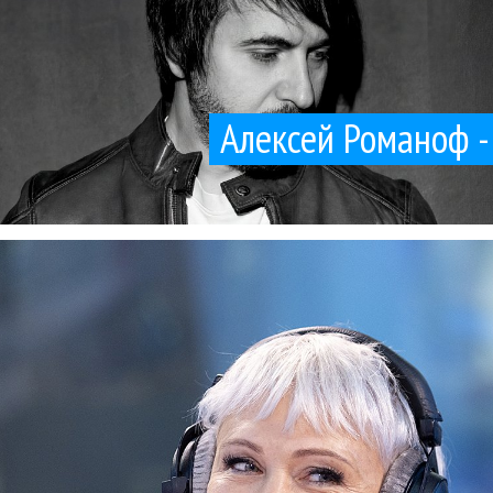
Алексей Романоф -
усский язык. Мне все эти феминитивы не нравятся. Мне нравятся т
и глава лейбла Velvet Music Алена Михайлова о новых правилах игр
Velvet music
Интервью
Поп
Профи
03 / 04 / 2026
бизнесе
ва лейбла Velvet Music Алена Михайлова - о таланте и