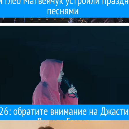
и Глеб Матвейчук устроили празд
песнями
окожая басистка) рубят ненапряжный фанк и около того. А сам Би
 Бирна на фестивале Coachella - чистый муд. Супер-профи музыкан
Charli xcx
Coachella
David Byrne
Justin Bieber
Гуру Кен Шоу:::
Концерты
Поп
14 / 04 / 2026
Дэвида Бирна
achella 2026: обратите внимание на Джастина Бибер
026: обратите внимание на Джасти
Дэвида Бирна
еский кризис и размышляла, стоит ли ей продолжать заниматься л
ия, меня тронула. Как и многие художники, британка Сильви Бейкер 
Billie Eilish
Гуру Кен Шоу:::
Поп
12 / 04 / 2026
Билли Айлиш купила картину, и вдохновила художниц