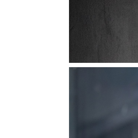
исконный р
Музыкальный продюсер 
Гла