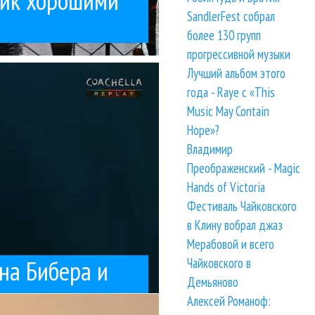
ник хорошими
SandlerFest собрал
более 130 групп
прогрессивной музыки
рн безмятежно...
ты группы (особенно
Лучший альбом этого
а и
года - Raye с «This
Music May Contain
Hope»?
Владимир
Преображенский - Magic
Hands of Victoria
Фестиваль Чайковского
в Клину вобрал джаз
Мерабовой и всего
на Бибера и
Чайковского в
Демьяново
Алексей Романоф:
юбимым делом —...
в какой-то момент
у