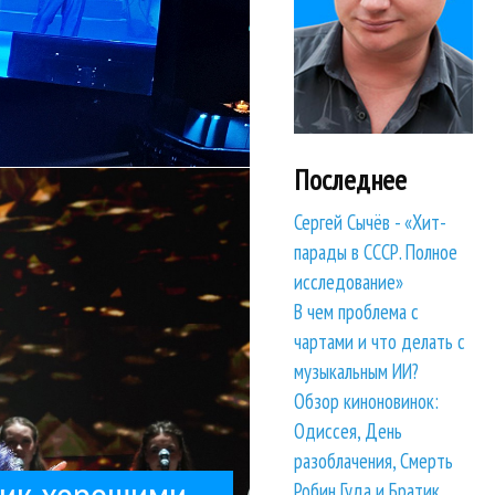
м мюзиклов, он спел...
Последнее
» двух прекрасных
ь Бано в Москве
шими
Сергей Сычёв - «Хит-
парады в СССР. Полное
исследование»
В чем проблема с
чартами и что делать с
музыкальным ИИ?
Обзор киноновинок:
Одиссея, День
разоблачения, Смерть
Робин Гуда и Братик