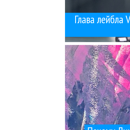
Глава лейбла V
там впервые пока
У Собчак вышел очень
Поч