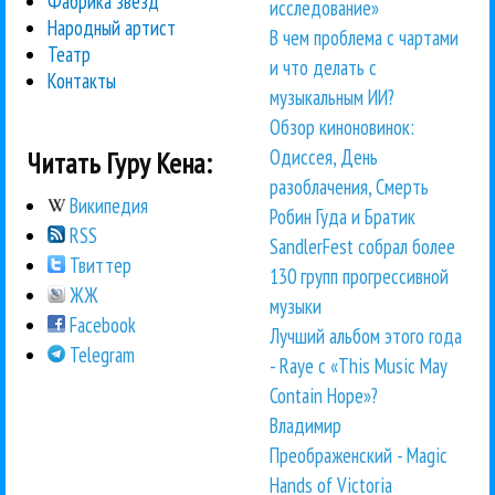
Фабрика звезд
исследование»
Народный артист
В чем проблема с чартами
Театр
и что делать с
Контакты
музыкальным ИИ?
Обзор киноновинок:
Одиссея, День
Читать Гуру Кена:
разоблачения, Смерть
Википедия
Робин Гуда и Братик
RSS
SandlerFest собрал более
Твиттер
130 групп прогрессивной
ЖЖ
музыки
Facebook
Лучший альбом этого года
Telegram
- Raye с «This Music May
Contain Hope»?
Владимир
Преображенский - Magic
Hands of Victoria