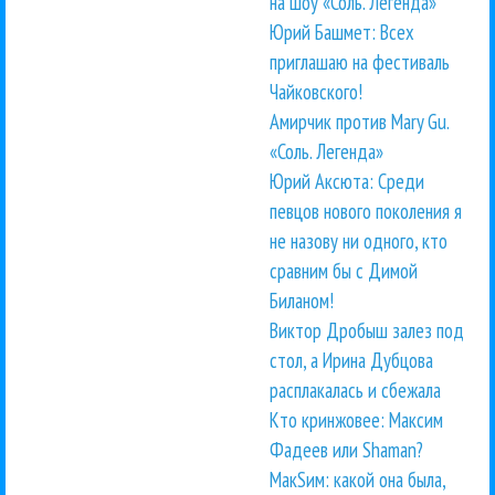
на шоу «Соль. Легенда»
Юрий Башмет: Всех
приглашаю на фестиваль
Чайковского!
Амирчик против Mary Gu.
«Соль. Легенда»
Юрий Аксюта: Среди
певцов нового поколения я
не назову ни одного, кто
сравним бы с Димой
Биланом!
Виктор Дробыш залез под
стол, а Ирина Дубцова
расплакалась и сбежала
Кто кринжовее: Максим
Фадеев или Shaman?
МакSим: какой она была,