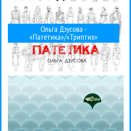
Ольга Дзусова -
«Патетика»/«Триптих»
Ольга Дзусова, 2016....
поговорить о ней именно как сольной певице.CD.
контексте. Новый сольный альбом Дзусовой дает
вокалистке или просто певице? Все дело в
Писать о Дзусовой как о великолепной бэк-
Ольга Дзусова
Поп
Рецензии
29 / 04 / 2016
Ольга Дзусова - «Неофит»