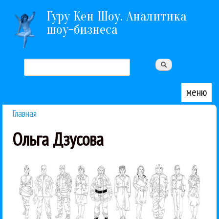
Перейти к основному содержанию
Гуру Кен Шоу. Аналитика
шоу-бизнеса
Поиск
Форма поиска
меню
Главная
Вы здесь
Ольга Дзусова
Это...
Жанр: электроника, эстрада, бардовская музыка.
двойной. Причины загадочны. Ольга Дзусова, 2017.
неудачный альбом в своей дискографии, причем
Ольга Дзусова выпустила самый противоречивый и
Ольга Дзусова
Рецензии
Рок
10 / 04 / 2017
«Патетика»/«Триптих»
Ольга Дзусова -