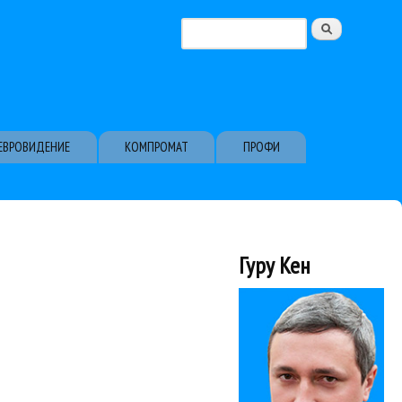
Поиск
Форма поиска
ЕВРОВИДЕНИЕ
КОМПРОМАТ
ПРОФИ
Гуру Кен
обсуждение с ведущими программы...