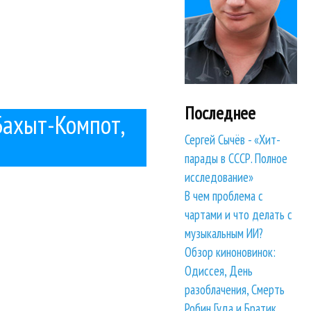
Последнее
 Бахыт-Компот,
Сергей Сычёв - «Хит-
парады в СССР. Полное
исследование»
В чем проблема с
чартами и что делать с
музыкальным ИИ?
Обзор киноновинок:
Одиссея, День
разоблачения, Смерть
Робин Гуда и Братик