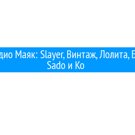
дио Маяк: Slayer, Винтаж, Лолита,
Sado и Ко