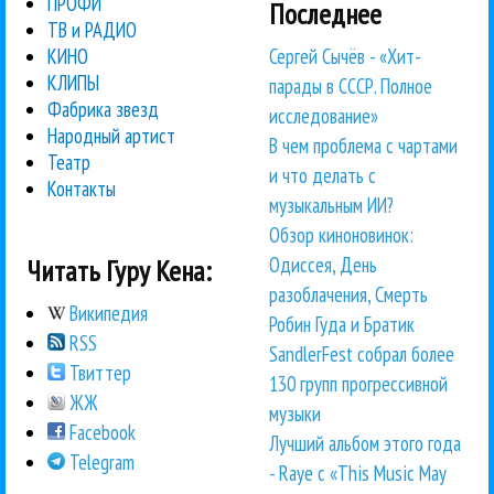
ПРОФИ
Последнее
ТВ и РАДИО
Сергей Сычёв - «Хит-
КИНО
КЛИПЫ
парады в СССР. Полное
Фабрика звезд
исследование»
Народный артист
В чем проблема с чартами
Театр
и что делать с
Контакты
музыкальным ИИ?
Обзор киноновинок:
Одиссея, День
Читать Гуру Кена:
разоблачения, Смерть
Википедия
Робин Гуда и Братик
RSS
SandlerFest собрал более
Твиттер
130 групп прогрессивной
ЖЖ
музыки
Facebook
Лучший альбом этого года
Telegram
- Raye с «This Music May