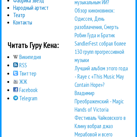
Фабрика звезд
музыкальным ИИ?
Народный артист
Обзор киноновинок:
Театр
Одиссея, День
Контакты
разоблачения, Смерть
Робин Гуда и Братик
SandlerFest собрал более
Читать Гуру Кена:
130 групп прогрессивной
Википедия
музыки
RSS
Лучший альбом этого года
Твиттер
- Raye с «This Music May
ЖЖ
Contain Hope»?
Facebook
Владимир
Telegram
Преображенский - Magic
Hands of Victoria
Фестиваль Чайковского в
Клину вобрал джаз
Мерабовой и всего