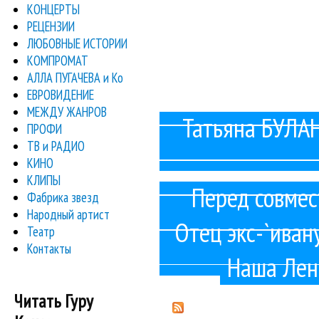
КОНЦЕРТЫ
РЕЦЕНЗИИ
Но жизнь — жестокая штука, 
ЛЮБОВНЫЕ ИСТОРИИ
КОМПРОМАТ
Лена подала на развод, собр
АЛЛА ПУГАЧЕВА и Ко
ЕВРОВИДЕНИЕ
Естественно, молва тут же "разве
МЕЖДУ ЖАНРОВ
Татьяна БУЛАН
ПРОФИ
И вот недавно Толмацкому уд
ТВ и РАДИО
КИНО
Но практичная Светлана Борисов
КЛИПЫ
Перед совмес
Фабрика звезд
Суворовец Леван Павлиашвили исп
Народный артист
Отец экс-`иван
Театр
Трепетная девушка просто не выдерж
Контакты
Наша Лен
« первая
‹
Страницы
Читать Гуру