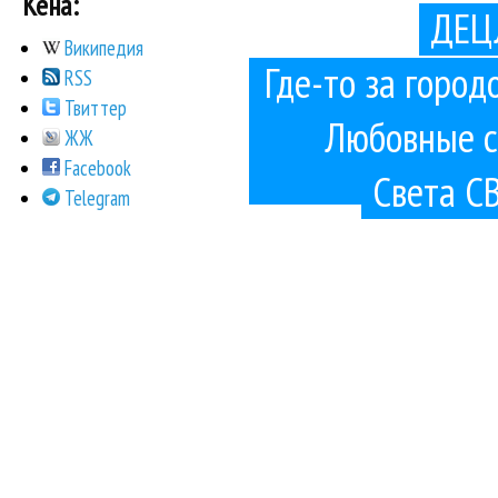
Кена:
ДЕЦЛ
Википедия
Где-то за город
RSS
Твиттер
Любовные с
ЖЖ
Facebook
Света С
Telegram