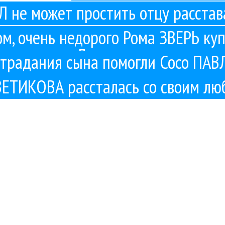
 не может простить отцу расстав
ом, очень недорого Рома ЗВЕРЬ ку
Для мамы
традания сына помогли Сосо П
написать песню
ВЕТИКОВА рассталась со своим лю