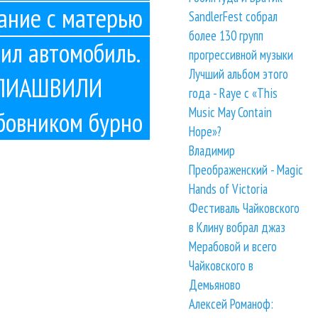
ание с матерью
SandlerFest собрал
более 130 групп
пил автомобиль.
прогрессивной музыки
Лучший альбом этого
АВЛИАШВИЛИ
года - Raye с «This
Music May Contain
бовником бурно
Hope»?
Владимир
Преображенский - Magic
Hands of Victoria
Фестиваль Чайковского
в Клину вобрал джаз
Мерабовой и всего
Чайковского в
Демьяново
Алексей Романоф: