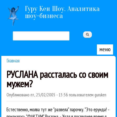
Перейти к основному содержанию
Гуру Кен Шоу. Аналитика
шоу-бизнеса
Поиск
Форма поиска
меню
Главная
Вы здесь
РУСЛАНА рассталась со своим
мужем?
Опубликовано
пт, 25/02/2005 - 15:56
пользователем
guruken
Естественно, молва тут же "развела" парочку. "Это ерунда! -
призналась "ФАКТАМ" Руслана. - Хотя в последнее время я