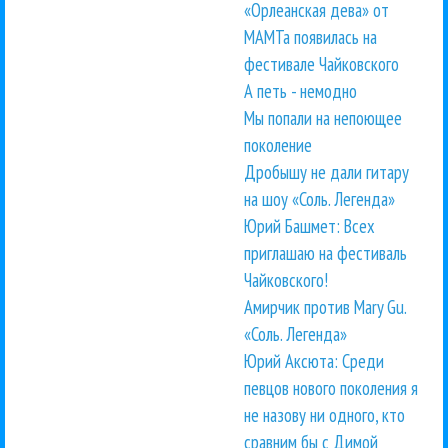
«Орлеанская дева» от
МАМТа появилась на
фестивале Чайковского
А петь - немодно
Мы попали на непоющее
поколение
Дробышу не дали гитару
на шоу «Соль. Легенда»
Юрий Башмет: Всех
приглашаю на фестиваль
Чайковского!
Амирчик против Mary Gu.
«Соль. Легенда»
Юрий Аксюта: Среди
певцов нового поколения я
не назову ни одного, кто
сравним бы с Димой