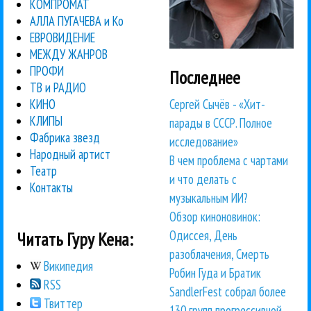
КОМПРОМАТ
АЛЛА ПУГАЧЕВА и Ко
ЕВРОВИДЕНИЕ
МЕЖДУ ЖАНРОВ
ПРОФИ
Последнее
ТВ и РАДИО
Сергей Сычёв - «Хит-
КИНО
КЛИПЫ
парады в СССР. Полное
Фабрика звезд
исследование»
Народный артист
В чем проблема с чартами
Театр
и что делать с
Контакты
музыкальным ИИ?
Обзор киноновинок:
Одиссея, День
Читать Гуру Кена:
разоблачения, Смерть
Википедия
Робин Гуда и Братик
RSS
SandlerFest собрал более
Твиттер
130 групп прогрессивной