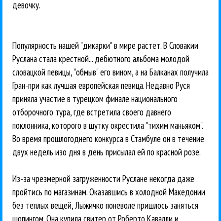
девочку.
Популярность нашей "дикарки" в мире растет. В Словакии
Руслана стала крестной... дебютного альбома молодой
словацкой певицы, "обмыв" его вином, а на Балканах получила
Гран-при как лучшая европейская певица. Недавно Руся
приняла участие в турецком финале национального
отборочного тура, где встретила своего давнего
поклонника, которого в шутку окрестила "тихим маньяком".
Во время прошлогоднего конкурса в Стамбуле он в течение
двух недель изо дня в день присылал ей по красной розе.
Из-за чрезмерной загруженности Руслане некогда даже
пройтись по магазинам. Оказавшись в холодной Македонии
без теплых вещей, Лыжичко поневоле пришлось заняться
шопингом. Она купила свитер от Роберто Кавалли и