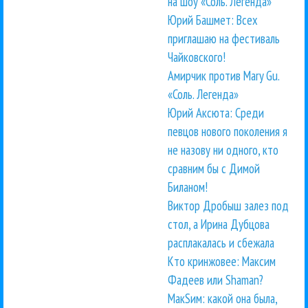
на шоу «Соль. Легенда»
Юрий Башмет: Всех
приглашаю на фестиваль
Чайковского!
Амирчик против Mary Gu.
«Соль. Легенда»
Юрий Аксюта: Среди
певцов нового поколения я
не назову ни одного, кто
сравним бы с Димой
Биланом!
Виктор Дробыш залез под
стол, а Ирина Дубцова
расплакалась и сбежала
Кто кринжовее: Максим
Фадеев или Shaman?
МакSим: какой она была,