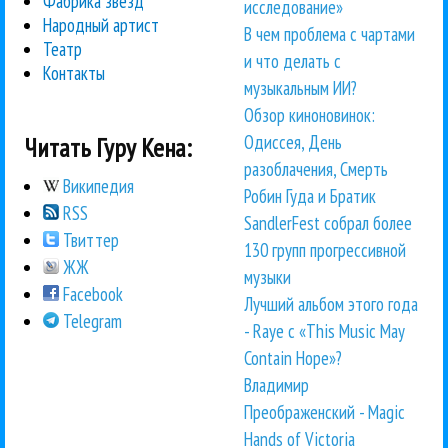
Фабрика звезд
исследование»
Народный артист
В чем проблема с чартами
Театр
и что делать с
Контакты
музыкальным ИИ?
Обзор киноновинок:
Одиссея, День
Читать Гуру Кена:
разоблачения, Смерть
Википедия
Робин Гуда и Братик
RSS
SandlerFest собрал более
Твиттер
130 групп прогрессивной
ЖЖ
музыки
Facebook
Лучший альбом этого года
Telegram
- Raye с «This Music May
Contain Hope»?
Владимир
Преображенский - Magic
Hands of Victoria