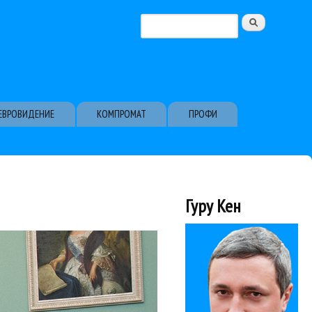
Поиск
Форма поиска
ЕВРОВИДЕНИЕ
КОМПРОМАТ
ПРОФИ
Гуру Кен
тами Брехта...
ссии вызывает ажиотаж.
в