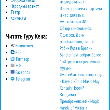
Фабрика звезд
исследование»
Народный артист
В чем проблема с чартами
Театр
и что делать с
Контакты
музыкальным ИИ?
Обзор киноновинок:
Одиссея, День
Читать Гуру Кена:
разоблачения, Смерть
Википедия
Робин Гуда и Братик
RSS
SandlerFest собрал более
Твиттер
130 групп прогрессивной
ЖЖ
музыки
Facebook
Лучший альбом этого года
Telegram
- Raye с «This Music May
Contain Hope»?
Владимир
Преображенский - Magic
Hands of Victoria