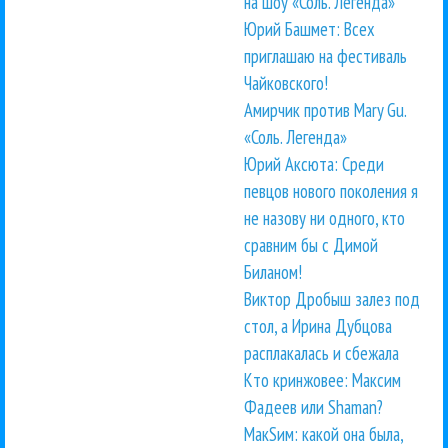
на шоу «Соль. Легенда»
Юрий Башмет: Всех
приглашаю на фестиваль
Чайковского!
Амирчик против Mary Gu.
«Соль. Легенда»
Юрий Аксюта: Среди
певцов нового поколения я
не назову ни одного, кто
сравним бы с Димой
Биланом!
Виктор Дробыш залез под
стол, а Ирина Дубцова
расплакалась и сбежала
Кто кринжовее: Максим
Фадеев или Shaman?
МакSим: какой она была,