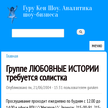
Перейти к основному содержанию
Гуру Кен Шоу. Аналитика
шоу-бизнеса
Поиск
Форма поиска
меню
Главная
Вы здесь
Группе ЛЮБОВНЫЕ ИСТОРИИ
требуется солистка
Опубликовано
пн, 21/06/2004 - 15:31
пользователем
guruken
Прослушивание проходит ежедневно по будням с 12.00 до
14.00 в офисе РПЦ \'\'Мегаполь\'\'. Звоните: 215-00-91, 215-