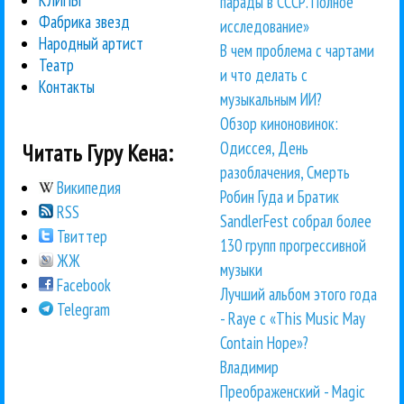
парады в СССР. Полное
Фабрика звезд
исследование»
Народный артист
В чем проблема с чартами
Театр
и что делать с
Контакты
музыкальным ИИ?
Обзор киноновинок:
Одиссея, День
Читать Гуру Кена:
разоблачения, Смерть
Википедия
Робин Гуда и Братик
RSS
SandlerFest собрал более
Твиттер
130 групп прогрессивной
ЖЖ
музыки
Facebook
Лучший альбом этого года
Telegram
- Raye с «This Music May
Contain Hope»?
Владимир
Преображенский - Magic