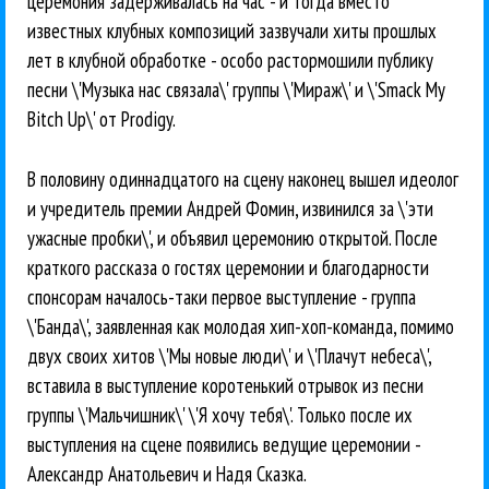
церемония задерживалась на час - и тогда вместо
известных клубных композиций зазвучали хиты прошлых
лет в клубной обработке - особо растормошили публику
песни \'Музыка нас связала\' группы \'Мираж\' и \'Smack My
Bitch Up\' от Prodigy.
В половину одиннадцатого на сцену наконец вышел идеолог
и учредитель премии Андрей Фомин, извинился за \'эти
ужасные пробки\', и объявил церемонию открытой. После
краткого рассказа о гостях церемонии и благодарности
спонсорам началось-таки первое выступление - группа
\'Банда\', заявленная как молодая хип-хоп-команда, помимо
двух своих хитов \'Мы новые люди\' и \'Плачут небеса\',
вставила в выступление коротенький отрывок из песни
группы \'Мальчишник\' \'Я хочу тебя\'. Только после их
выступления на сцене появились ведущие церемонии -
Александр Анатольевич и Надя Сказка.