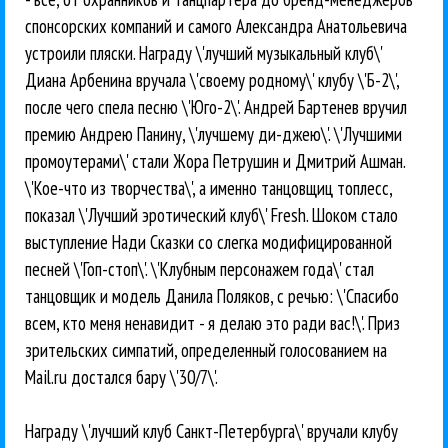
спонсорских компаний и самого Александра Анатольевича
устроили пляски. Награду \'лучший музыкальный клуб\'
Диана Арбенина вручала \'своему родному\' клубу \'Б-2\',
после чего спела песню \'Юго-2\'. Андрей Бартенев вручил
премию Андрею Панину, \'лучшему ди-джею\'. \'Лучшими
промоутерами\' стали Жора Петрушин и Дмитрий Ашман.
\'Кое-что из творчества\', а именно танцовщиц топлесс,
показал \'Лучший эротический клуб\' Fresh. Шоком стало
выступление Нади Сказки со слегка модифицированной
песней \'Гоп-стоп\'. \'Клубным персонажем года\' стал
танцовщик и модель Данила Поляков, с речью: \'Спасибо
всем, кто меня ненавидит - я делаю это ради вас!\'. Приз
зрительских симпатий, определенный голосованием на
Mail.ru достался бару \'30/7\'.
Награду \'лучший клуб Санкт-Петербурга\' вручали клубу