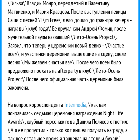
\'Гильза\' Владик Монро, переодетый в Валентину
Матвиенко, и Мария Кравцова. После выступления певицы
Саши с песней \'I\'m Free\' дело дошло до гран-при вечера -
награды \'клуб года\'. Ее вручал сам Андрей Фомин, после
мучительной паузы назвавший \'Лето-Осень Project\'.
Заявил, что теперь у церемонии новый девиз - \'Счастье
всем\' и участники церемонии, вышедшие на сцену, спели
песню \'Мы желаем счастья вам\'. После чего всем было
предложено поехать на afterparty в клуб \'Лето-Осень
Project\'. После чего официальная часть церемонии была
закончена.
На вопрос корреспондента
Intermedia
, \'как вам
понравилась седьмая церемония награждения Night Life
Awards\', клубный персонаж года Данила Поляков ответил:
\'А я ее пропустил - только вот вышел получить награду, а
так все остальное время я танцевал на столе и бухал\'.