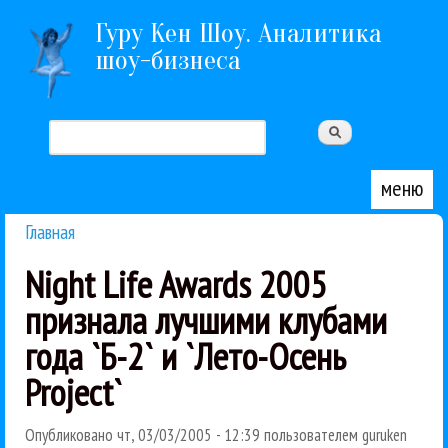
Перейти к основному содержанию
Гуру Кен Шоу. Аналитика
шоу-бизнеса
Поиск
Форма поиска
меню
Главная
Вы здесь
Night Life Awards 2005
признала лучшими клубами
года `Б-2` и `Лето-Осень
Project`
Опубликовано
чт, 03/03/2005 - 12:39
пользователем
guruken