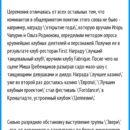
Церемония отличалась от всех остальных тем, что
номинантов в общепринятом понятии этого слова не было -
например, награду \'открытие года\', которую вручали Игорь
Чапурин и Ольга Родионова, определили методом опроса
крупнейших клубных деятелей и персонажей. Получил ее в
результате клуб-ресторан First. Награду \'лучший
танцевальный клуб\' вручили клубу Fabrique. После чего на
сцене Миша Гребенщиков разыграл садо-мазо-шоу с
танцующими девушками и дилдо. Награда \'лучшее казино\'
уже во второй раз досталась казино \'Европа\'. \'Лучшим
клубным проектом\' стал фестиваль \'Fortdance\' в
Кронштадте, устроенный клубом \'Цеппелин\'.
Сильно разрядило обстановку выступление группы \'Звери\'
- все, от охранников и танцпартера до бренд-менеджеров