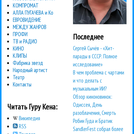
КОМПРОМАТ
АЛЛА ПУГАЧЕВА и Ко
ЕВРОВИДЕНИЕ
МЕЖДУ ЖАНРОВ
ПРОФИ
Последнее
ТВ и РАДИО
Сергей Сычёв - «Хит-
КИНО
КЛИПЫ
парады в СССР. Полное
Фабрика звезд
исследование»
Народный артист
В чем проблема с чартами
Театр
и что делать с
Контакты
музыкальным ИИ?
Обзор киноновинок:
Одиссея, День
Читать Гуру Кена:
разоблачения, Смерть
Википедия
Робин Гуда и Братик
RSS
SandlerFest собрал более