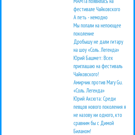
МАМТа появилась на
фестивале Чайковского
А петь - немодно
Мы попали на непоющее
поколение
Дробышу не дали гитару
на шоу «Соль. Легенда»
Юрий Башмет: Всех
приглашаю на фестиваль
Чайковского!
Амирчик против Mary Gu.
«Соль. Легенда»
Юрий Аксюта: Среди
певцов нового поколения я
не назову ни одного, кто
сравним бы с Димой
Биланом!