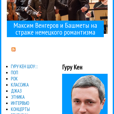
Максим Венгеров и Башметы на
страже немецкого романтизма
Гуру Кен
ГУРУ КЕН ШОУ:::
ПОП
РОК
КЛАССИКА
ДЖАЗ
ЭТНИКА
ИНТЕРВЬЮ
КОНЦЕРТЫ