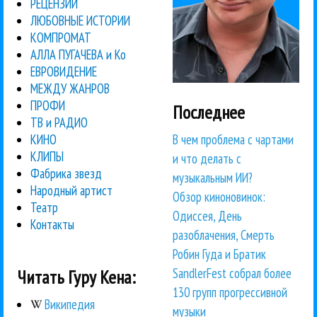
РЕЦЕНЗИИ
ЛЮБОВНЫЕ ИСТОРИИ
КОМПРОМАТ
АЛЛА ПУГАЧЕВА и Ко
ЕВРОВИДЕНИЕ
МЕЖДУ ЖАНРОВ
ПРОФИ
Последнее
ТВ и РАДИО
В чем проблема с чартами
КИНО
КЛИПЫ
и что делать с
Фабрика звезд
музыкальным ИИ?
Народный артист
Обзор киноновинок:
Театр
Одиссея, День
Контакты
разоблачения, Смерть
Робин Гуда и Братик
SandlerFest собрал более
Читать Гуру Кена:
130 групп прогрессивной
Википедия
музыки