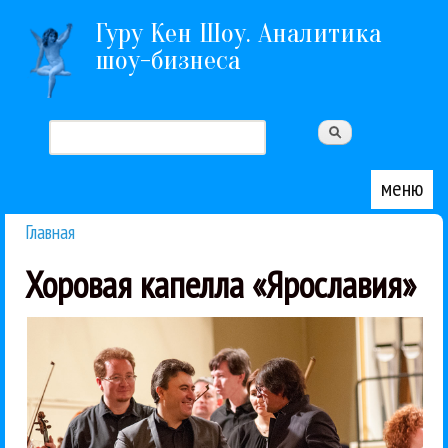
Перейти к основному содержанию
Гуру Кен Шоу. Аналитика
шоу-бизнеса
Поиск
Форма поиска
меню
Главная
Вы здесь
Хоровая капелла «Ярославия»
неисчерпаемая, стоит лишь сменить...
Немецкий романтизм XIX века — тема
было продолжить его как «Брамс-Мендельсон».
вечер-сопоставление «Брамс-Шуман», и логично
На фестивале Башмета в Ярославле уже был
Башмет
Новая Россия
Хоровая капелла «Ярославия»
Юрий
Классика
Концерты
Ксения Башмет
Максим Венгеров
08 / 05 / 2017
романтизма
на страже немецкого
Максим Венгеров и Башметы