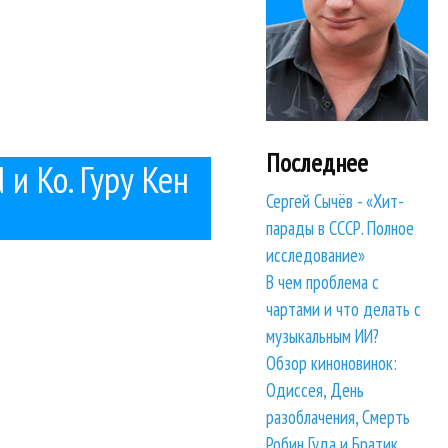
Последнее
d и Ко. Гуру Кен
Сергей Сычёв - «Хит-
парады в СССР. Полное
исследование»
В чем проблема с
чартами и что делать с
музыкальным ИИ?
Обзор киноновинок:
Одиссея, День
разоблачения, Смерть
Робин Гуда и Братик