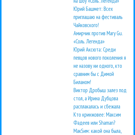
на шоу «Соль. Легенда»
Юрий Башмет: Всех
приглашаю на фестиваль
Чайковского!
Амирчик против Mary Gu.
«Соль. Легенда»
Юрий Аксюта: Среди
певцов нового поколения я
не назову ни одного, кто
сравним бы с Димой
Биланом!
Виктор Дробыш залез под
стол, а Ирина Дубцова
расплакалась и сбежала
Кто кринжовее: Максим
Фадеев или Shaman?
МакSим: какой она была,