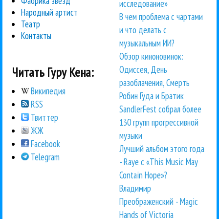
Фабрика звезд
исследование»
Народный артист
В чем проблема с чартами
Театр
и что делать с
Контакты
музыкальным ИИ?
Обзор киноновинок:
Одиссея, День
Читать Гуру Кена:
разоблачения, Смерть
Википедия
Робин Гуда и Братик
RSS
SandlerFest собрал более
Твиттер
130 групп прогрессивной
ЖЖ
музыки
Facebook
Лучший альбом этого года
Telegram
- Raye с «This Music May
Contain Hope»?
Владимир
Преображенский - Magic
Hands of Victoria