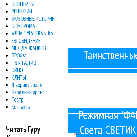
КОНЦЕРТЫ
РЕЦЕНЗИИ
Александр Анатольевич, вед
ЛЮБОВНЫЕ ИСТОРИИ
КОМПРОМАТ
Поэтому, когда конкурсант покинул 
АЛЛА ПУГАЧЕВА и Ко
ЕВРОВИДЕНИЕ
На недавних съемках новогоднего
МЕЖДУ ЖАНРОВ
Таинственные
ПРОФИ
Когда сонный певец открыл ее, то 
ТВ и РАДИО
КИНО
Едва девушки начали петь первую 
КЛИПЫ
Фабрика звезд
\'Это ни в коем случае не 
Народный артист
Театр
Музыку к песне "С Новым годо
Контакты
Режимная `ФАБ
« первая
‹ пр
Страницы
Света СВЕТИК
Читать Гуру