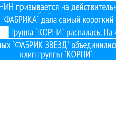
ИН призывается на действитель
службу. Без отсрочек
`ФАБРИКА` дала самый короткий 
Группа `КОРНИ` распалась. На
ных `ФАБРИК ЗВЕЗД` объединились
клип группы `КОРНИ`