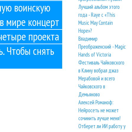
ную воинскую
Лучший альбом этого
года - Raye с «This
в мире концерт
Music May Contain
Hope»?
 четыре проекта
Владимир
Преображенский - Magic
. Чтобы снять
Hands of Victoria
Фестиваль Чайковского
в Клину вобрал джаз
Мерабовой и всего
Чайковского в
Демьяново
Алексей Романоф:
Нейросеть не может
сочинить лучше меня!
Отберет ли ИИ работу у