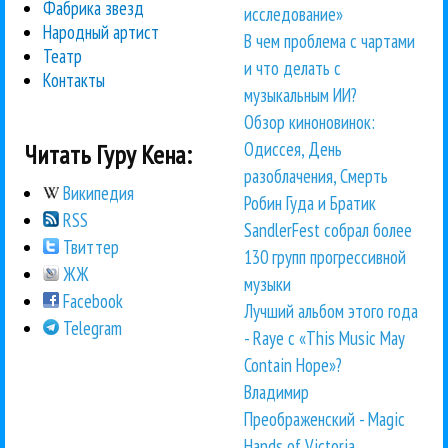
Фабрика звезд
исследование»
Народный артист
В чем проблема с чартами
Театр
и что делать с
Контакты
музыкальным ИИ?
Обзор киноновинок:
Одиссея, День
Читать Гуру Кена:
разоблачения, Смерть
Википедия
Робин Гуда и Братик
RSS
SandlerFest собрал более
Твиттер
130 групп прогрессивной
ЖЖ
музыки
Facebook
Лучший альбом этого года
Telegram
- Raye с «This Music May
Contain Hope»?
Владимир
Преображенский - Magic
Hands of Victoria