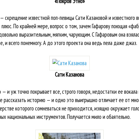
«Покров Этно»
— скрещение известной поп-певицы Сати Казановой и известного 
 плюс. По крайней мере, вопрос о том, зачем Гафарову поющая «фабр
овольно выразительным, мягким, чарующим. С Гафаровым она взялась
, и всего понемногу. А до этого проекта она ведь пела даже джаз.
Сати Казанова
— и уж точно покрывает все, строго говоря, недостатки ее вокала и
не рассказать историю — и одно это выигрышно отличает ее от мно
стерстве которого сомневаться не приходится, изящно окружает го
ных национальных инструментов. Получается мило и обаятельно.