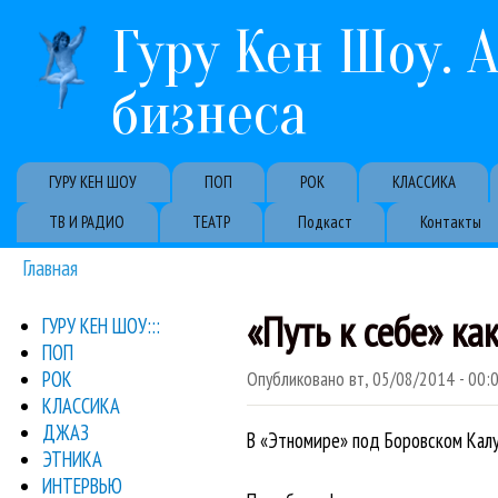
Гуру Кен Шоу. 
бизнеса
Primary links
ГУРУ КЕН ШОУ
ПОП
РОК
КЛАССИКА
ТВ И РАДИО
ТЕАТР
Подкаст
Контакты
Главная
Вы здесь
«Путь к себе» ка
ГУРУ КЕН ШОУ:::
ПОП
РОК
Опубликовано
вт, 05/08/2014 - 00:
КЛАССИКА
ДЖАЗ
В «Этномире» под Боровском Кал
ЭТНИКА
ИНТЕРВЬЮ