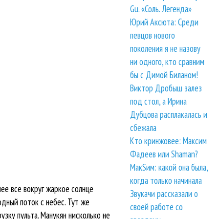
Gu. «Соль. Легенда»
Юрий Аксюта: Среди
певцов нового
поколения я не назову
ни одного, кто сравним
бы с Димой Биланом!
Виктор Дробыш залез
под стол, а Ирина
Дубцова расплакалась и
сбежала
Кто кринжовее: Максим
Фадеев или Shaman?
МакSим: какой она была,
когда только начинала
шее все вокруг жаркое солнце
Звукачи рассказали о
одный поток с небес. Тут же
своей работе со
узку пульта. Манукян нисколько не