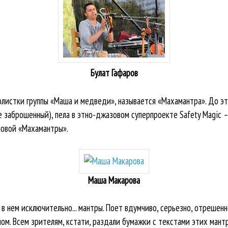
Булат Гафаров
листки группы «Маша и медведи», называется «Махамантра». До э
е заброшенный), пела в этно-джазовом суперпроекте Safety Magic – 
новой «Махамантры».
Маша Макарова
в нем исключительно... мантры. Поет вдумчиво, серьезно, отрешен
ном. Всем зрителям, кстати, раздали бумажки с текстами этих мант