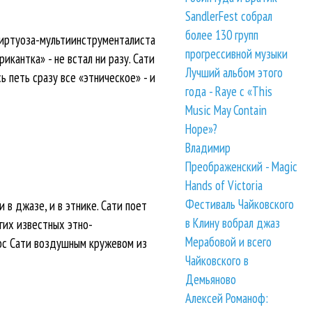
SandlerFest собрал
более 130 групп
виртуоза-мультиинструменталиста
прогрессивной музыки
икантка» - не встал ни разу. Сати
Лучший альбом этого
 петь сразу все «этническое» - и
года - Raye с «This
Music May Contain
Hope»?
Владимир
Преображенский - Magic
Hands of Victoria
Фестиваль Чайковского
 в джазе, и в этнике. Сати поет
в Клину вобрал джаз
гих известных этно-
Мерабовой и всего
лос Сати воздушным кружевом из
Чайковского в
Демьяново
Алексей Романоф: