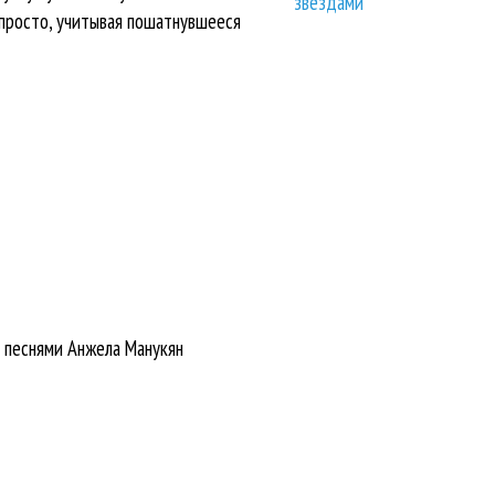
звездами
епросто, учитывая пошатнувшееся
у песнями Анжела Манукян