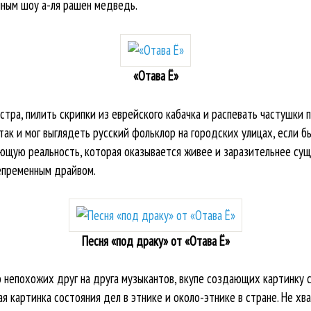
йным шоу а-ля рашен медведь.
«Отава Ё»
стра, пилить скрипки из еврейского кабачка и распевать частушки п
так и мог выглядеть русский фольклор на городских улицах, если б
щую реальность, которая оказывается живее и заразительнее сущ
епременным драйвом.
Песня «под драку» от «Отава Ё»
 непохожих друг на друга музыкантов, вкупе создающих картинку 
ая картинка состояния дел в этнике и около-этнике в стране. Не хва