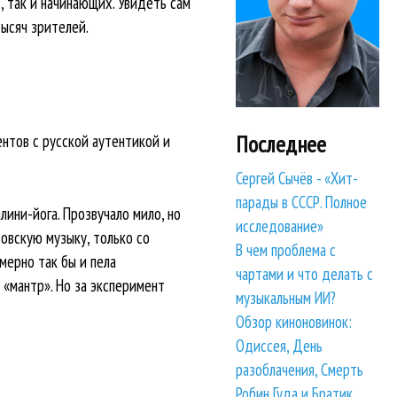
 так и начинающих. Увидеть сам
тысяч зрителей.
Последнее
нтов с русской аутентикой и
Сергей Сычёв - «Хит-
парады в СССР. Полное
ини-йога. Прозвучало мило, но
исследование»
овскую музыку, только со
В чем проблема с
мерно так бы и пела
чартами и что делать с
 «мантр». Но за эксперимент
музыкальным ИИ?
Обзор киноновинок:
Одиссея, День
разоблачения, Смерть
Робин Гуда и Братик