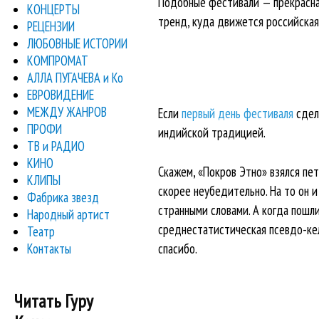
Подобные фестивали — прекрасная
КОНЦЕРТЫ
тренд, куда движется российская 
РЕЦЕНЗИИ
ЛЮБОВНЫЕ ИСТОРИИ
КОМПРОМАТ
АЛЛА ПУГАЧЕВА и Ко
ЕВРОВИДЕНИЕ
МЕЖДУ ЖАНРОВ
Если
первый день фестиваля
сдела
ПРОФИ
индийской традицией.
ТВ и РАДИО
КИНО
Скажем, «Покров Этно» взялся пе
КЛИПЫ
скорее неубедительно. На то он 
Фабрика звезд
странными словами. А когда пошли
Народный артист
среднестатистическая псевдо-кель
Театр
Контакты
спасибо.
Читать Гуру