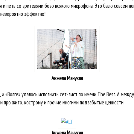
ся и петь со зрителями безо всякого микрофона. Это было совсем н
 невероятно эффектно!
Анжела Манукян
 и «Волге» удалось исполнить сет-лист по имени The Best. А межд
 про жито, кострому и прочие многими подзабытые ценности.
Анжела Манукян