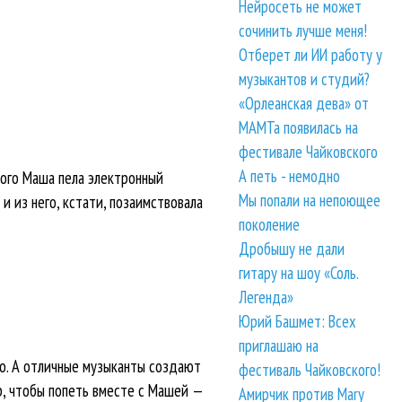
Нейросеть не может
сочинить лучше меня!
Отберет ли ИИ работу у
музыкантов и студий?
«Орлеанская дева» от
МАМТа появилась на
фестивале Чайковского
А петь - немодно
того Маша пела электронный
Мы попали на непоющее
и из него, кстати, позаимствовала
поколение
Дробышу не дали
гитару на шоу «Соль.
Легенда»
Юрий Башмет: Всех
приглашаю на
но. А отличные музыканты создают
фестиваль Чайковского!
р, чтобы попеть вместе с Машей —
Амирчик против Mary