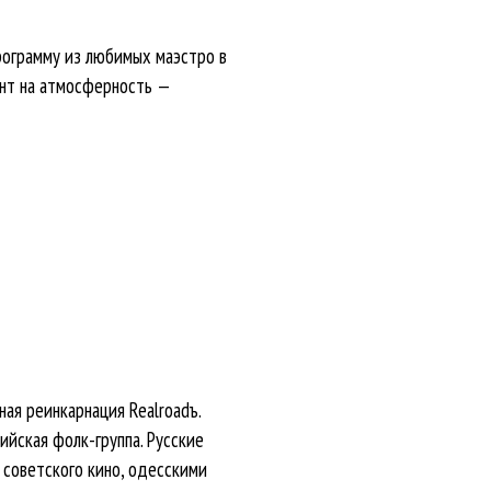
рограмму из любимых маэстро в
ент на атмосферность —
ная реинкарнация Realroadъ.
ийская фолк-группа. Русские
 советского кино, одесскими