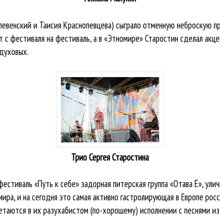
Клевенский и Таисия Краснопевцева) сыграло отменную неброскую п
ет с фестиваля на фестиваль, а в «Этномире» Старостин сделал акц
духовых.
Трио Сергея Старостина
фестиваль «Путь к себе» задорная питерская группа «Отава Ё», улич
ира, и на сегодня это самая активно гастролирующая в Европе росс
етаются в их разухабистом (по-хорошему) исполнении с песнями из