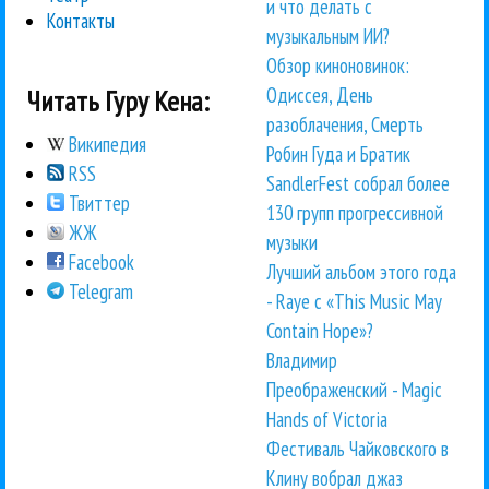
и что делать с
Контакты
музыкальным ИИ?
Обзор киноновинок:
Одиссея, День
Читать Гуру Кена:
разоблачения, Смерть
Википедия
Робин Гуда и Братик
RSS
SandlerFest собрал более
Твиттер
130 групп прогрессивной
ЖЖ
музыки
Facebook
Лучший альбом этого года
Telegram
- Raye с «This Music May
Contain Hope»?
Владимир
Преображенский - Magic
Hands of Victoria
Фестиваль Чайковского в
Клину вобрал джаз