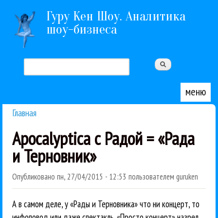
Перейти к основному содержанию
Гуру Кен Шоу. Аналитика
шоу-бизнеса
Поиск
Форма поиска
меню
Главная
Вы здесь
Apocalyptica с Радой = «Рада
и Терновник»
Опубликовано
пн, 27/04/2015 - 12:53
пользователем
guruken
А в самом деле, у «Рады и Терновника» что ни концерт, то
инфоповод или даже спектакль. «Просто концерт» назрел.