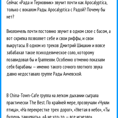
Сейчас «Рада и Терновник» звучит почти как Apocalyptica,
только с вокалом Рады. Apocalyptica с Радой? Почему бы
нет?
Виолончель почти постоянно звучит в одном слое с басом, а
вот скрипка позволяет себе и свои риффы, и свои
выкрутасы. В одном из треков Дмитрий Шишкин и вовсе
забабахал такое психоделическое соло, которому
позавидовал бы и Граппелли. Особенно отменно показали
себя барабаны — именно такого сочного плотного звука
давно недоставало группе Рады Анчевской.
В China-Town-Cafe группа на легком дыхании сыграла
практически The Best. По крайней мере, прозвучали «Чуяли
птица», «На перекрестке трех дорог», «Улетая в небо», «Ты
будешь танцевать», «А не что-то — все исчезло»,