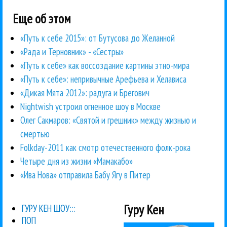
Еще об этом
«Путь к себе 2015»: от Бутусова до Желанной
«Рада и Терновник» - «Сестры»
«Путь к себе» как воссоздание картины этно-мира
«Путь к себе»: непривычные Арефьева и Хелависа
«Дикая Мята 2012»: радуга и Брегович
Nightwish устроил огненное шоу в Москве
Олег Сакмаров: «Святой и грешник» между жизнью и
смертью
Folkday-2011 как смотр отечественного фолк-рока
Четыре дня из жизни «Мамакабо»
«Ива Нова» отправила Бабу Ягу в Питер
Гуру Кен
ГУРУ КЕН ШОУ:::
ПОП