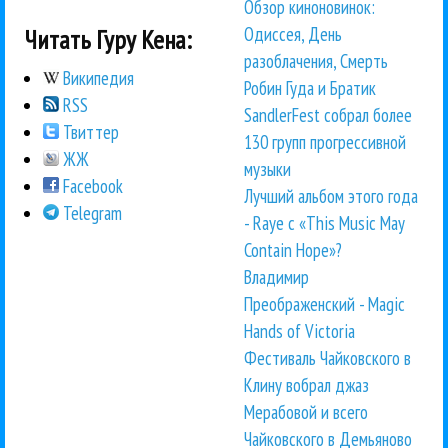
Обзор киноновинок:
Одиссея, День
Читать Гуру Кена:
разоблачения, Смерть
Википедия
Робин Гуда и Братик
RSS
SandlerFest собрал более
Твиттер
130 групп прогрессивной
ЖЖ
музыки
Facebook
Лучший альбом этого года
Telegram
- Raye с «This Music May
Contain Hope»?
Владимир
Преображенский - Magic
Hands of Victoria
Фестиваль Чайковского в
Клину вобрал джаз
Мерабовой и всего
Чайковского в Демьяново