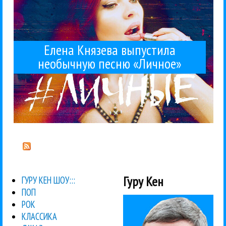
Елена Князева выпустила
необычную песню «Личное»
Гуру Кен
ГУРУ КЕН ШОУ:::
ПОП
РОК
КЛАССИКА