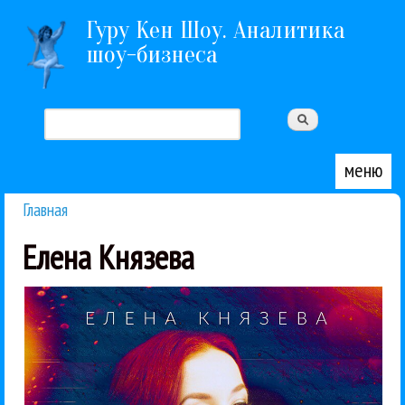
Перейти к основному содержанию
Гуру Кен Шоу. Аналитика
шоу-бизнеса
Поиск
Форма поиска
меню
Главная
Вы здесь
Елена Князева
Князевой и...
сама, и эта песня стала первой для коллаборации
медленно джаз». Слова и музыку Князева написала
отношений: «Запомни меня как сейчас, танцующей
Это даже не песня, а исповедь при крахе
Елена Князева
Поп
Рецензии
27 / 06 / 2017
необычную песню «Личное»
Елена Князева выпустила