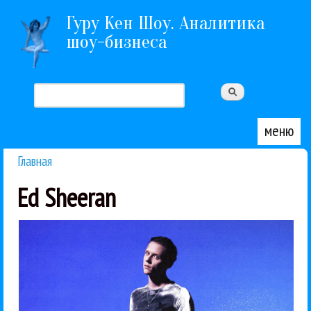
Перейти к основному содержанию
Гуру Кен Шоу. Аналитика
шоу-бизнеса
Поиск
Форма поиска
меню
Главная
Вы здесь
Ed Sheeran
добившиеся успеха в...
Поп. Ваня Дмитриенко Интересно, когда
Ваня Дмитриенко - «эмоции - последствия» EP.
музыкальных релизов. Разберем главные из них.
Неделя оказалась богатой на множество
Стас Михайлов
Юлия Паршута
Дмитриенко
Глюкоза
Ислам Итляшев
Поп
Рецензии
Ed Sheeran
Kanara
Miravi
Zivert
Аигел
Ваня
30 / 11 / 2025
Sheeran, Glukoza и др.
недели: Дмитриенко, Zivert,
Обзор главных релизов