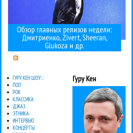
Обзор главных релизов недели:
Дмитриенко, Zivert, Sheeran,
Glukoza и др.
Гуру Кен
ГУРУ КЕН ШОУ:::
ПОП
РОК
КЛАССИКА
ДЖАЗ
ЭТНИКА
ИНТЕРВЬЮ
КОНЦЕРТЫ