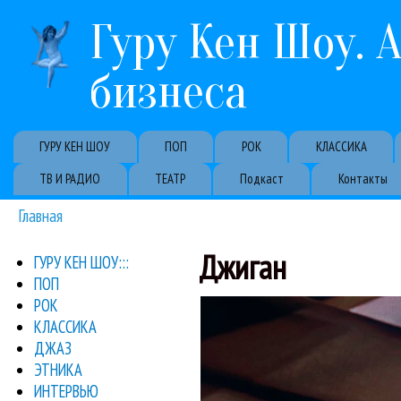
Гуру Кен Шоу. 
бизнеса
Primary links
ГУРУ КЕН ШОУ
ПОП
РОК
КЛАССИКА
ТВ И РАДИО
ТЕАТР
Подкаст
Контакты
Главная
Вы здесь
Джиган
ГУРУ КЕН ШОУ:::
ПОП
Киркоров, Игор
РОК
В Live Арена прош
Ани Лора
КЛАССИКА
Спо
ДЖАЗ
ЭТНИКА
ИНТЕРВЬЮ