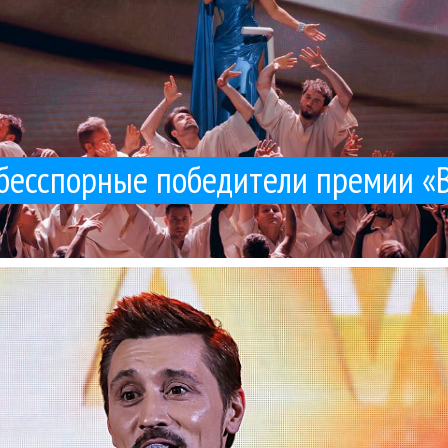
бесспорные победители премии «
ть топы чартов, совпадения минимальны. Наша аудитория слушает р
пытное высказывание. «Еще недавно считалось, что радио и стримин
sti
Niletto
TopHit
Zivert
Гуру Кен Шоу:::
Джиган
Дима Билан
Мот
Поп
Татьяна К
25 / 11 / 2025
TopHit Music Awards 2025 как всем сестрам по серьга