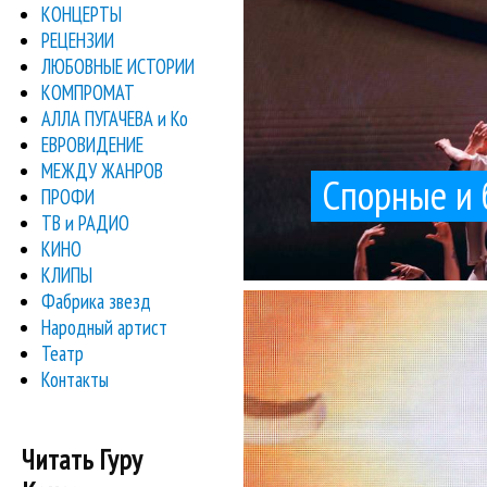
КОНЦЕРТЫ
РЕЦЕНЗИИ
ЛЮБОВНЫЕ ИСТОРИИ
КОМПРОМАТ
АЛЛА ПУГАЧЕВА и Ко
ЕВРОВИДЕНИЕ
МЕЖДУ ЖАНРОВ
Спорные и 
ПРОФИ
ТВ и РАДИО
КИНО
КЛИПЫ
Фабрика звезд
Но если сравни
На днях прочитал любо
Artik и A
Народный артист
Театр
Контакты
Читать Гуру