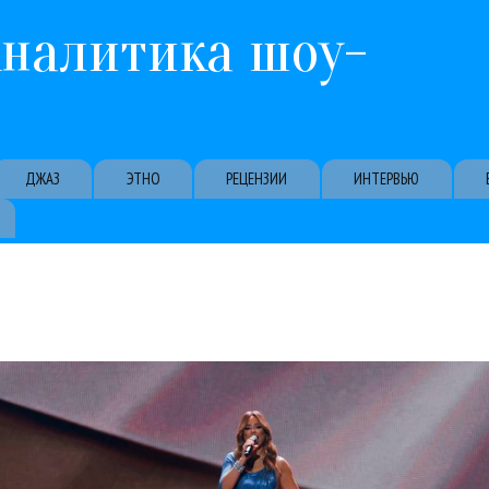
Перейти к основному содержанию
Аналитика шоу-
ДЖАЗ
ЭТНО
РЕЦЕНЗИИ
ИНТЕРВЬЮ
ь Крутой, Полина Гагарина, Ани Лорак, Дима Билан, Егор Крид, Мари
ла Российская национальная музыкальная премия «Виктория». На сцен
к
Гуру Кен Шоу:::
Джиган
Дима Билан
Егор Крид
Леонид Агутин
Любэ
Поп
Преми
15 / 03 / 2026
рные и бесспорные победители премии «Виктория 2