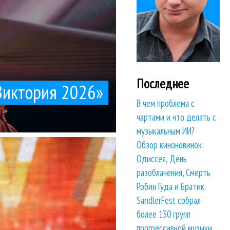
Последнее
Виктория 2026»
В чем проблема с
чартами и что делать с
музыкальным ИИ?
азную музыку...
Обзор киноновинок:
г – прямые конкуренты.
уртукова
м
Одиссея, День
разоблачения, Смерть
Робин Гуда и Братик
SandlerFest собрал
более 130 групп
прогрессивной музыки