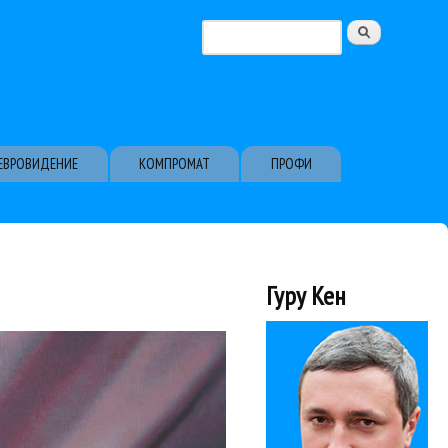
Поиск
Форма поиска
ЕВРОВИДЕНИЕ
КОМПРОМАТ
ПРОФИ
Гуру Кен
 Краймбрери и...
е выступили Филипп
я Виктория
026»