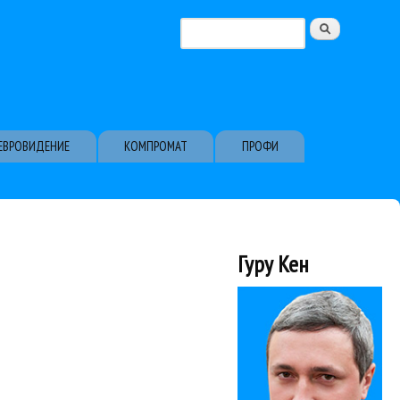
Поиск
Форма поиска
ЕВРОВИДЕНИЕ
КОМПРОМАТ
ПРОФИ
Гуру Кен
дисловие к нынешнему тримфу –...