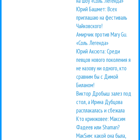
на шоу «Соль. Легенда»
Юрий Башмет: Всех
приглашаю на фестиваль
Чайковского!
Амирчик против Mary Gu.
«Соль. Легенда»
Юрий Аксюта: Среди
певцов нового поколения я
не назову ни одного, кто
сравним бы с Димой
Биланом!
Виктор Дробыш залез под
стол, а Ирина Дубцова
расплакалась и сбежала
Кто кринжовее: Максим
Фадеев или Shaman?
МакSим: какой она была,