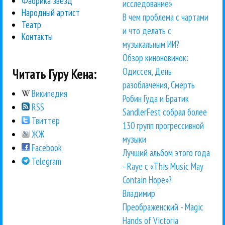
Фабрика звезд
исследование»
Народный артист
В чем проблема с чартами
Театр
и что делать с
Контакты
музыкальным ИИ?
Обзор киноновинок:
Одиссея, День
Читать Гуру Кена:
разоблачения, Смерть
Википедия
Робин Гуда и Братик
RSS
SandlerFest собрал более
Твиттер
130 групп прогрессивной
ЖЖ
музыки
Facebook
Лучший альбом этого года
Telegram
- Raye с «This Music May
Contain Hope»?
Владимир
Преображенский - Magic
Hands of Victoria